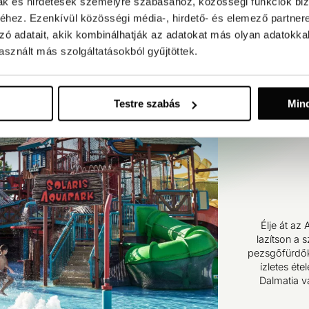
mak és hirdetések személyre szabásához, közösségi funkciók biz
hez. Ezenkívül közösségi média-, hirdető- és elemező partner
zó adatait, akik kombinálhatják az adatokat más olyan adatokka
sznált más szolgáltatásokból gyűjtöttek.
Testre szabás
Min
Élje át az 
lazítson a 
pezsgőfürdők
ízletes éte
Dalmatia v