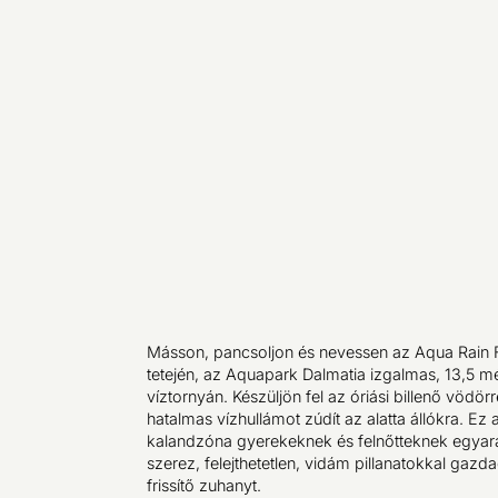
Másson, pancsoljon és nevessen az Aqua Rain F
tetején, az Aquapark Dalmatia izgalmas, 13,5 
víztornyán. Készüljön fel az óriási billenő vödör
hatalmas vízhullámot zúdít az alatta állókra. Ez 
kalandzóna gyerekeknek és felnőtteknek egyar
szerez, felejthetetlen, vidám pillanatokkal gazd
frissítő zuhanyt.