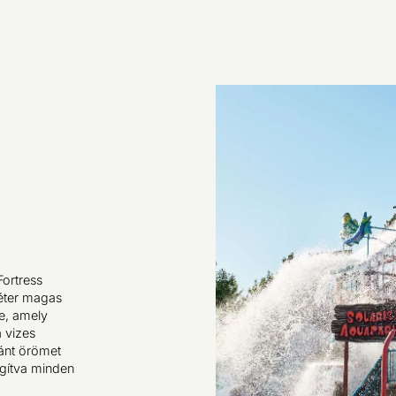
ortress
méter magas
re, amely
a vizes
ánt örömet
agítva minden