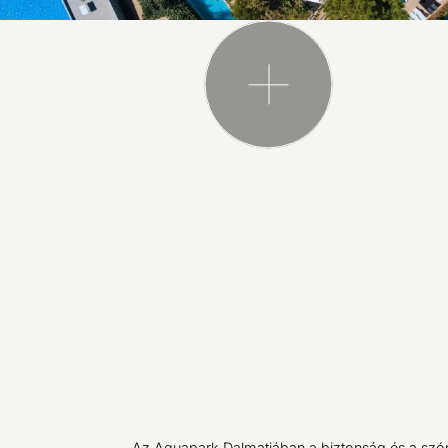
Az Aquapark Dalmatiában a biztonság és a szó