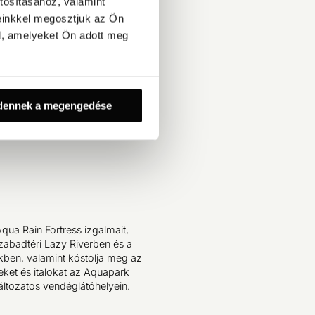
tosításához, valamint
einkkel megosztjuk az Ön
l, amelyeket Ön adott meg
dennek a megengedése
Aqua Rain Fortress izgalmait,
szabadtéri Lazy Riverben és a
ben, valamint kóstolja meg az
leket és italokat az Aquapark
áltozatos vendéglátóhelyein.