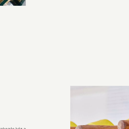
rakozás kéz a