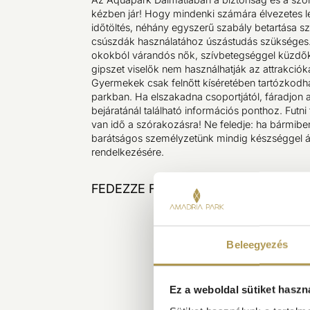
kézben jár! Hogy mindenki számára élvezetes 
időtöltés, néhány egyszerű szabály betartása s
csúszdák használatához úszástudás szükséges.
okokból várandós nők, szívbetegséggel küzdők,
gipszet viselők nem használhatják az attrakcióka
Gyermekek csak felnőtt kíséretében tartózkodh
parkban. Ha elszakadna csoportjától, fáradjon 
bejáratánál található információs ponthoz. Futni 
van idő a szórakozásra! Ne feledje: ha bármibe
barátságos személyzetünk mindig készséggel ál
rendelkezésére.
FEDEZZE FEL
Beleegyezés
Ez a weboldal sütiket haszn