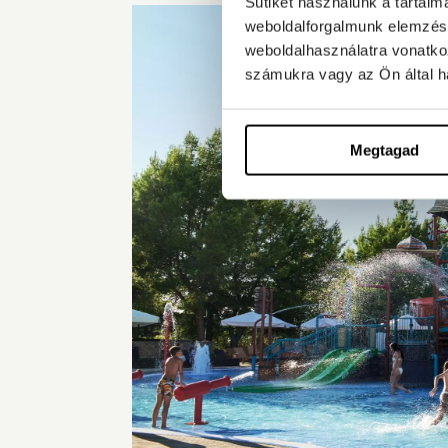
Sütiket használunk a tartal
weboldalforgalmunk elemzésé
weboldalhasználatra vonatko
számukra vagy az Ön által ha
Megtagad