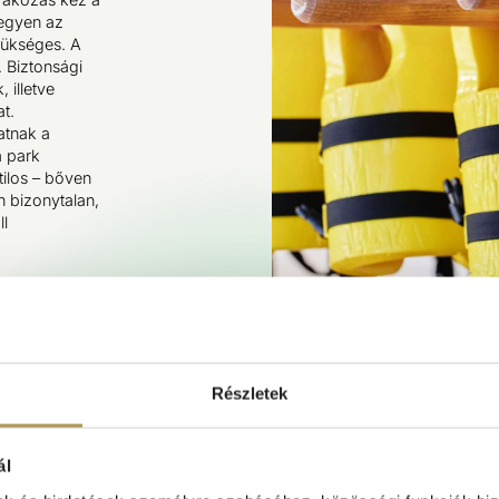
legyen az
zükséges. A
 Biztonsági
 illetve
t.
atnak a
a park
tilos – bőven
n bizonytalan,
l
Részletek
ál