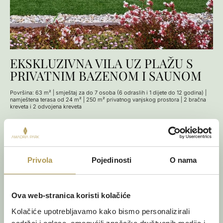
EKSKLUZIVNA VILA UZ PLAŽU S
PRIVATNIM BAZENOM I SAUNOM
Površina: 63 m² | smještaj za do 7 osoba (6 odraslih i 1 dijete do 12 godina) |
namještena terasa od 24 m² | 250 m² privatnog vanjskog prostora | 2 bračna
kreveta i 2 odvojena kreveta
Suvremena vila površine 63 m² za do sedam gostiju, okružena
mediteranskim zelenilom i s 250 m² privatnog vanjskog prostora.
Sadrži grijani bazen, saunu i namještenu terasu od 24 m², tri
spavaće sobe, kupaonicu s tušem, potpuno opremljenu kuhinju i
Privola
Pojedinosti
O nama
elegantan dnevni boravak otvorenog tipa.
OTKRIJTE
Ova web-stranica koristi kolačiće
Kolačiće upotrebljavamo kako bismo personalizirali