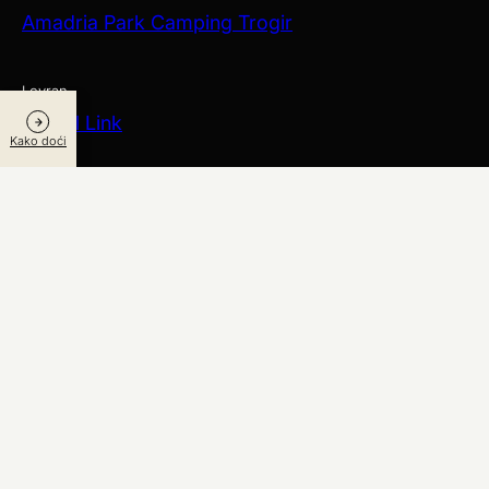
Amadria Park Camping Trogir
Lovran
Hostel Link
Kako doći
Još za istražiti
Aquapark Dalmatia
Amadria Yacht Marines
Autorska prava Amadria Park © 2026
Web Design
&
Web Development
by
Zaštita podataka i sigurnosna politika
Izvješća i
objave