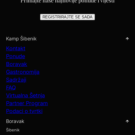
Primajte naše najnovije ponude i vijesti
REGISTRIRAJTE SE SADA
Kamp Šibenik
Kontakt
Ponude
Boravak
Gastronomija
Sadržaji
FAQ
Virtualna Šetnja
Partner Program
Podaci o tvrtki
Boravak
Šibenik