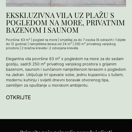
EKSKLUZIVNA VILA UZ PLAŽU S
POGLEDOM NA MORE, PRIVATNIM
BAZENOM I SAUNOM
Površina: 63 m² | pogled na more | smještaj za do 7 osoba (6 odraslih i 1 dijete
do 12 godina) | namještena terasa od 24 m² | 250 m² privatnog vanjskog
prostora | 2 bračna kreveta i 2 odvojena kreveta
Elegantna vila površine 63 m² s pogledom na more za do sedam
gostiju, sadrži 250 m² privatnog vanjskog prostora s grijanim
bazenom, saunom i sunčanom namještenom terasom s pogledom
na Jadran. Uključuje tri spavaće sobe, jednu kupaonicu s tušem,
modernu kuhinju i svijetli dnevni boravak otvorenog tipa,
zamišljen za opuštanje u morskom ambijentu.
OTKRIJTE