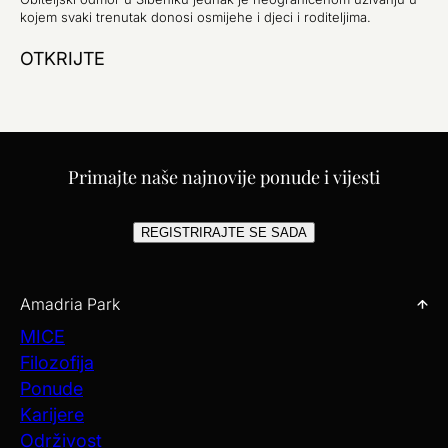
kojem svaki trenutak donosi osmijehe i djeci i roditeljima.
OTKRIJTE
Primajte naše najnovije ponude i vijesti
REGISTRIRAJTE SE SADA
Amadria Park
MICE
Filozofija
Ponude
Karijere
Održivost