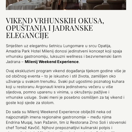
VIKEND VRHUNSKIH OKUSA,
OPUŠTANJA I JADRANSKE
ELEGANCIJE
Smješten uz elegantnu šetnicu Lungomare u srcu
Opatija
,
Amadria Park Hotel Milenij
donosi jedinstveni koncept koji spaja
vrhunsku gastronomiju, luksuzni wellness i bezvremenski šarm
Jadrana –
Milenij Weekend Experience
.
Ovaj ekskluzivni program vikend događanja tijekom godine više je
od običnog eventa – to je iskustvo i stil života, zamišljen oko
uživanja u svakom trenutku. Svaki put ugostimo poznatog kuhara
koji u restoranu
Argonauti
kreira jedinstvenu večeru u više
sljedova, pomno uparenu s vinima, u okruženju pažljive i
vrhunske usluge. Svaki meni je posebno osmišljen za taj vikend i
goste koji sjede za stolom.
Do sada su Milenij Weekend Experience obilježili neka od
najpoznatijih imena regionalne gastronomije – među njima
Endrina Muqaj
,
Ivan Pažanin
, tim iz
Restorana Zrno Soli
i slovenski
chef
Tomaž Kavčič
. Njihovi prepoznatljivi kulinarski potpis i