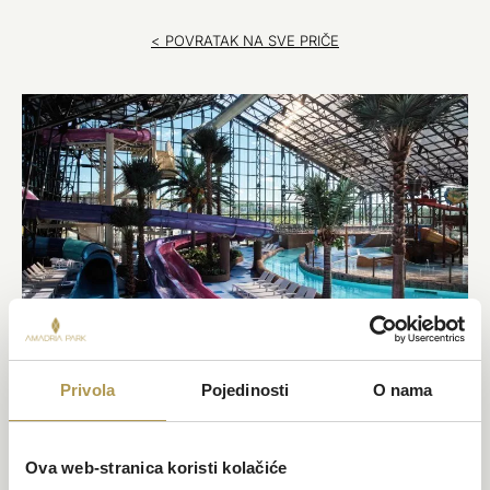
< POVRATAK NA SVE PRIČE
Šibenik
Privola
Pojedinosti
O nama
Prvi zatvoreni i grijani aquapark u Hrvatskoj
Zamislite mjesto gdje je ljeto uvijek prisutno, bez obzira na
Ova web-stranica koristi kolačiće
vremenske uvjete i period godine. S više od 9.000 m² grijane