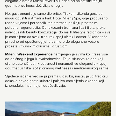
elegancija hotela Milenij stvorili su jedan od najsofisticiranijih
gourmet–wellness doživljaja u regiji.
No, gastronomija je samo dio priče. Tijekom vikenda gosti se
mogu opustiti u
Amadria Park Hotel Milenij Spa
, gdje produženo
radno vrijeme i personalizirani tretmani pružaju prostor za
potpunu regeneraciju. Od luksuznih tretmana lica i tijela, preko
individualnih beauty konzultacija, do malih lifestyle radionica – sve
je osmišljeno da svaki trenutak spoji užitak i odmor. Vikend teče
prirodno od opuštenog jutra uz more do elegantne večere
prožete vrhunskim okusima i društvom.
Milenij Weekend Experience
namijenjen je svima koji traže više
od običnog bijega iz svakodnevice. To je iskustvo za one koji
cijene autentičnost, kreativnost i nenametljivu eleganciju – spoj
gourmet užitaka, sofisticiranog wellnessa i mediteranskog šarma.
Sljedeće izdanje već se priprema u ožujku, nastavljajući tradiciju
dolaska novog gosta kuhara i pažljivo osmišljenih vikenda koji
iznenađuju, inspiriraju i oduševljavaju.