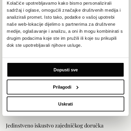
unutarnje površine, Aquapark Dalmatia najveći je i najsuvremeniji
Kolačiće upotrebljavamo kako bismo personalizirali
zatvoreni aquapark u Dalmaciji.
sadržaj i oglase, omogućili značajke društvenih medija i
OTKRIJTE
analizirali promet. Isto tako, podatke o vašoj upotrebi
naše web-lokacije dijelimo s partnerima za društvene
medije, oglašavanje i analizu, a oni ih mogu kombinirati s
drugim podacima koje ste im pružili ili koje su prikupili
dok ste upotrebljavali njihove usluge.
Dopusti sve
Prilagodi
Uskrati
Šibenik
Jedinstveno iskustvo zajedničkog doručka