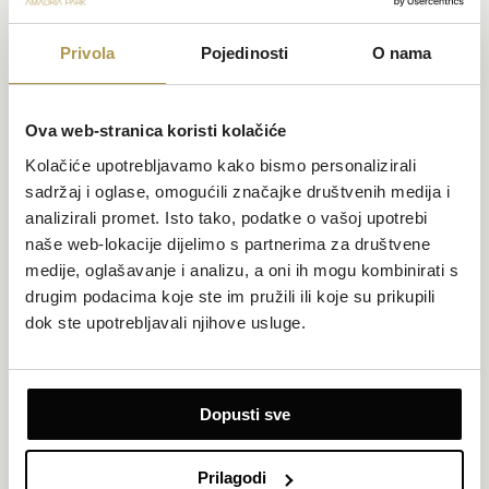
Testament i večeri u stilu švedskog stola u tvrđavi Barone, jednoj
od četiriju tvrđava grada Šibenika.
Privola
Pojedinosti
O nama
Ova web-stranica koristi kolačiće
Kolačiće upotrebljavamo kako bismo personalizirali
POVEZANE VIJESTI
sadržaj i oglase, omogućili značajke društvenih medija i
analizirali promet. Isto tako, podatke o vašoj upotrebi
naše web-lokacije dijelimo s partnerima za društvene
medije, oglašavanje i analizu, a oni ih mogu kombinirati s
drugim podacima koje ste im pružili ili koje su prikupili
dok ste upotrebljavali njihove usluge.
< POVRATAK NA SVE PRIČE
Dopusti sve
Prilagodi