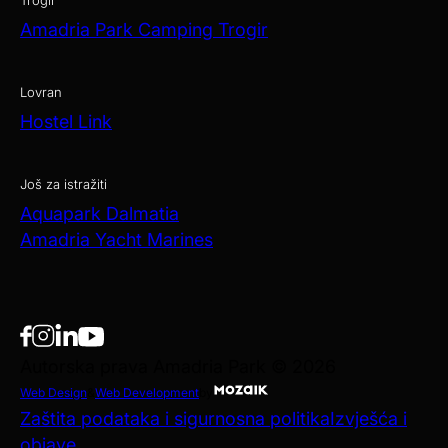
Trogir
Amadria Park Camping Trogir
Lovran
Hostel Link
Još za istražiti
Aquapark Dalmatia
Amadria Yacht Marines
Autorska prava Amadria Park © 2026
Web Design
&
Web Development
by
Zaštita podataka i sigurnosna politika
Izvješća i
objave