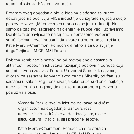
ugostiteljskim sadržajem ove regije.
Program ovog događanja bio je idealna platforma za kupce i
dobavljače na području MICE industrije da izgrade i ojačaju svoje
poslovne veze. „Mi povezujemo ono najbolje u industriji. Ne
samo da pažljivo izabiremo najcjenjenije kupce već i upravljamo
kvalitetom dobavljača te na taj način pomažemo vodećim
stručnjacima u ovoj industriji da stvore trajne odnose“, rekla je
Katie Merch-Chammon, Pomoćnik direktora za upravljanje
događanjima – MICE, M&I Forumi.
Dobitna kombinacija sastoji se od pravog spoja sastanaka,
aktivnosti i posebnih iskustava razvijanja poslovnih odnosa koja
su jedinstvena za svaki Forum. U dvorani Šibenik I, najvećoj
dvorani za sastanke Konvencijskog centra Šibenik, održani su
sastanci u stilu brzog upoznavanja kako bi se sudionici najbolje
upoznali jedni s drugima, dok su se u prostranom predvorju
posluživala pića.
“Amadria Park je svojim izletima pokazao budućim
organizatorima događanja raznovrsnost
ugostiteljskih sadržaja ove destinacije kojima se
ističu kultura i tradicija, ali i prirodne ljepote.”
Katie Merch-Chammon, Pomoćnica direktora za
upravljanje događanjima – MICE, M&I Forums