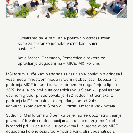
“Smatramo da je razvijanje poslovnih odnosa izvan
sobe za sastanke jednako važno kao i sami
sastanci.”
Katie Merch-Chammon, Pomoćnica direktora za
upravljanje događanjima – MICE, M&I Forums
M&I forumi služe kao platforma za razvijanje poslovnih odnosa i
veza među mnoštvom međunarodnih dobavljača i kupaca na
području MICE industrije. Na trodnevnom događanju u lipnju
2019. koje je po prvi puta organizirano u Šibeniku, povijesnom
obalnom gradu, prisustvovalo je 422 vodećih stručnjaka iz
područja MICE industrije, a događanje se održalo u
Konvencijskom centru Šibenik, u blizini Amadria Park hotela.
Sudionici M&I foruma u Šibeniku željeli su se upoznati s „manje
poznatim“ hrvatskim destinacijama, a u isto su vrijeme željeli
iskoristiti priliku da uživaju u objektima i uslugama ovog MICE
događanja koje je osigurao Amadria Park, ali i upoznati se s