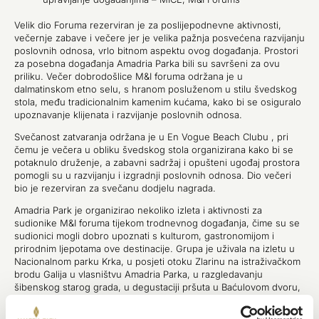
Velik dio Foruma rezerviran je za poslijepodnevne aktivnosti,
večernje zabave i večere jer je velika pažnja posvećena razvijanju
poslovnih odnosa, vrlo bitnom aspektu ovog događanja. Prostori
za posebna događanja Amadria Parka bili su savršeni za ovu
priliku. Večer dobrodošlice M&I foruma održana je u
dalmatinskom etno selu, s hranom posluženom u stilu švedskog
stola, među tradicionalnim kamenim kućama, kako bi se osiguralo
upoznavanje klijenata i razvijanje poslovnih odnosa.
Svečanost zatvaranja održana je u En Vogue Beach Clubu , pri
čemu je večera u obliku švedskog stola organizirana kako bi se
potaknulo druženje, a zabavni sadržaj i opušteni ugođaj prostora
pomogli su u razvijanju i izgradnji poslovnih odnosa. Dio večeri
bio je rezerviran za svečanu dodjelu nagrada.
Amadria Park je organizirao nekoliko izleta i aktivnosti za
sudionike M&I foruma tijekom trodnevnog događanja, čime su se
sudionici mogli dobro upoznati s kulturom, gastronomijom i
prirodnim ljepotama ove destinacije. Grupa je uživala na izletu u
Nacionalnom parku Krka, u posjeti otoku Zlarinu na istraživačkom
brodu Galija u vlasništvu Amadria Parka, u razgledavanju
šibenskog starog grada, u degustaciji pršuta u Baćulovom dvoru,
tradicionalnom ruralnom imanju u obližnjem Primoštenu, posebnoj
degustaciji vina domaćih autohtonih sorti grožđa u vinariji