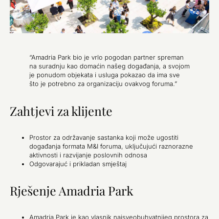
“Amadria Park bio je vrlo pogodan partner spreman
na suradnju kao domaćin našeg događanja, a svojom
je ponudom objekata i usluga pokazao da ima sve
što je potrebno za organizaciju ovakvog foruma.”
Zahtjevi za klijente
Prostor za održavanje sastanka koji može ugostiti
događanja formata M&I foruma, uključujući raznorazne
aktivnosti i razvijanje poslovnih odnosa
Odgovarajuć i prikladan smještaj
Rješenje Amadria Park
Amadria Park je kao vlasnik najsveobuhvatnijeg prostora za