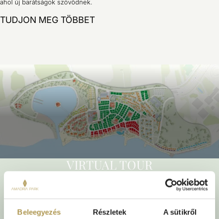
ahol új barátságok szövődnek.
Animációs programok gyereke
TUDJON MEG TÖBBET
VIRTUAL TOUR
Az Amadria Park Camping Šibenik virtuális túrája lehetővé teszi,
hogy már érkezés előtt felfedezze a kempinget, 360°-os
betekintést nyújtva a parcellákba, mobilházakba és a
legfontosabb létesítményekbe.
Beleegyezés
Részletek
A sütikről