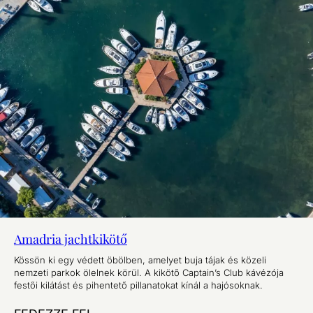
Amadria jachtkikötő
Kössön ki egy védett öbölben, amelyet buja tájak és közeli
nemzeti parkok ölelnek körül. A kikötő Captain’s Club kávézója
festői kilátást és pihentető pillanatokat kínál a hajósoknak.