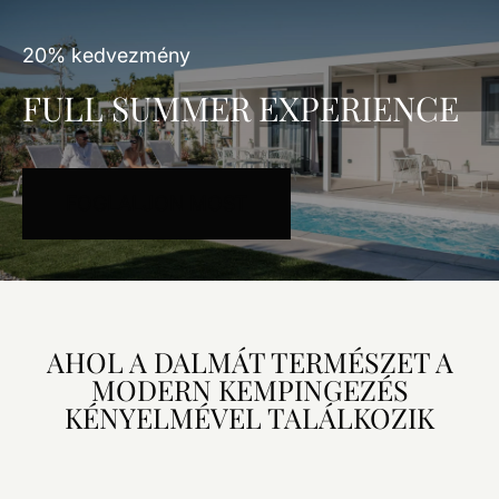
20% kedvezmény
FULL SUMMER EXPERIENCE
FOGLALJON MOST
AHOL A DALMÁT TERMÉSZET A
MODERN KEMPINGEZÉS
KÉNYELMÉVEL TALÁLKOZIK