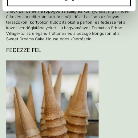
tengerparti étkezéseket az Amadria Park Camping Šibenikben. Az
Olive Garden grillezett húsaitól és friss tengeri ételeitől a Beach &
Snack Bar Lanterna ropogós salátáiig és könnyű falatjaiig minden
étkezés a mediterrán kulináris bájt idézi. Lazítson az árnyas
teraszokon, kortyoljon hűtött italokat a parton, és fedezze fel a
közeli vendéglátóhelyeket – a hagyományos Dalmatian Ethno
Village-től az elegáns Trattorián és a pezsgő Bongoson át a
Sweet Dreams Cake House édes kísértéséig.
FEDEZZE FEL