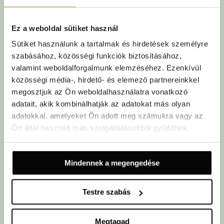
TUDJON MEG TÖBBET
Ez a weboldal sütiket használ
Sütiket használunk a tartalmak és hirdetések személyre
szabásához, közösségi funkciók biztosításához,
valamint weboldalforgalmunk elemzéséhez. Ezenkívül
közösségi média-, hirdető- és elemező partnereinkkel
megosztjuk az Ön weboldalhasználatra vonatkozó
adatait, akik kombinálhatják az adatokat más olyan
adatokkal, amelyeket Ön adott meg számukra vagy az
Ön által használt más szolgáltatásokból gyűjtöttek.
Mindennek a megengedése
SZERESSEN BELE A DALMÁT
Testre szabás
ÍZEKBE
Kóstolja meg az autentikus dalmát konyhát, és élvezze a
Megtagad