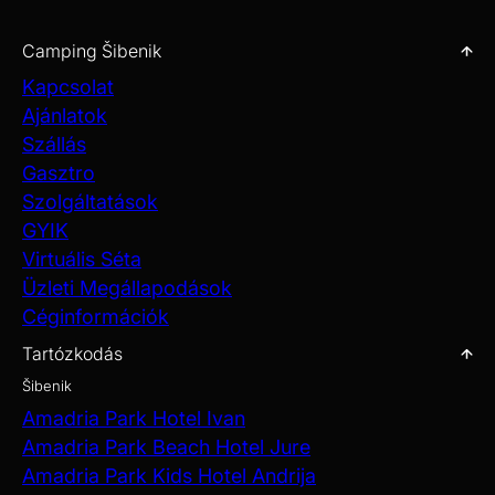
TUDJON MEG TÖBBET
Camping Šibenik
Kapcsolat
Ajánlatok
Szállás
Gasztro
Szolgáltatások
GYIK
Virtuális Séta
Üzleti Megállapodások
Céginformációk
Tartózkodás
Šibenik
Amadria Park Hotel Ivan
Amadria Park Beach Hotel Jure
Amadria Park Kids Hotel Andrija