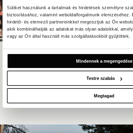
Sütiket használunk a tartalmak és hirdetések személyre sz
biztosításához, valamint weboldalforgalmunk elemzéséhez. 
hirdető- és elemező partnereinkkel megosztjuk az Ön webold
akik kombinálhatják az adatokat más olyan adatokkal, ame
vagy az Ön által használt más szolgáltatásokból gyűjtöttek.
Dalmát Etnofalu
Lépjen be egy hagyományos faluba Šibenikben – egy élő
Mindennek a megengedése
múzeumba, ahol Dalmácia kulináris és kulturális öröksége kel
életre a kőházak, a hagyományos ételek, a kézműves
mesterségek és az interaktív élmények révén.
Testre szabás
TUDJON MEG TÖBBET
Megtagad