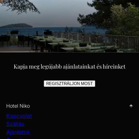
FEDEZZE FEL A DALMÁT
TENGERPART BÁJÁT –
Kapja meg legújabb ajánlatainkat és híreinket
NAPSÜTÖTTE PILLANATOKRÓL
PILLANATOKRA
REGISZTRÁLJON MOST
Hotel Niko
Kapcsolat
Szállás
Ajánlatok