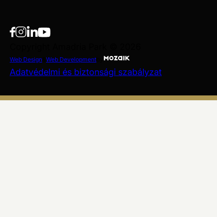
Copyright Amadria Park © 2026
Web Design
&
Web Development
by
Adatvédelmi és biztonsági szabályzat