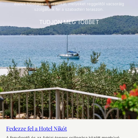
ételek bőséges választékát, melyeket reggelitől vacsoráig
szolgálunk fel a szabadtéri teraszon.
TUDJON MEG TÖBBET
Fedezze fel a Hotel Nikót
A fenyőerdő és az Adriai-tenger csillogása között megbúvó