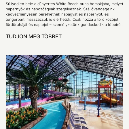
Süllyedjen bele a díjnyertes White Beach puha homokjába, melyet
napernyők és napozóágyak szegélyeznek. Szállóvendégeink
kedvezményesen bérelhetnek napágyat és napernyőt, és
tengerparti masszázsok is elérhetők. Csak hozza a törölközőjét,
fürdőruháját és naptejét – személyzetünk gondoskodik a többiről.
TUDJON MEG TÖBBET