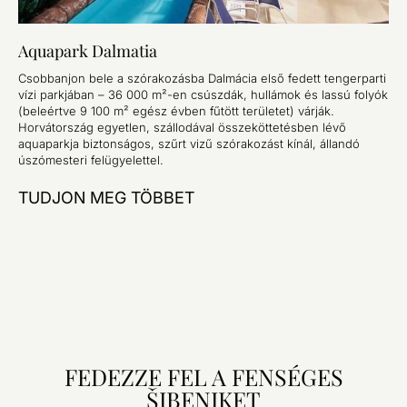
Aquapark Dalmatia
Csobbanjon bele a szórakozásba Dalmácia első fedett tengerparti
vízi parkjában – 36 000 m²-en csúszdák, hullámok és lassú folyók
(beleértve 9 100 m² egész évben fűtött területet) várják.
Horvátország egyetlen, szállodával összeköttetésben lévő
aquaparkja biztonságos, szűrt vizű szórakozást kínál, állandó
úszómesteri felügyelettel.
TUDJON MEG TÖBBET
FEDEZZE FEL A FENSÉGES
ŠIBENIKET