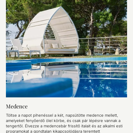
Medence
Töltse a napot pihenéssel a két, napsütötte medence mellett,
amelyeket fenyőerdő ölel körbe, és csak pár lépésre vannak a
tengertől. Élvezze a medencebár frissítő italait és az alkalmi esti
programokat a gondtalan kikapcsolódásra teremtett