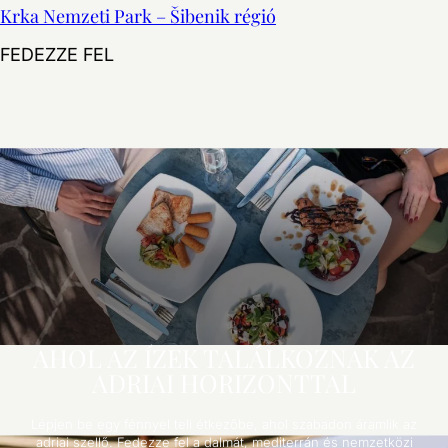
Krka Nemzeti Park – Šibenik régió
Krka Nemzeti Park – Šibenik régió
FEDEZZE FEL
AHOL AZ ÍZEK TALÁLKOZNAK AZ
ADRIAI HORIZONTTAL
Lépjen be egy fénnyel teli étkezőbe, ahol szabadon áramlik az
adriai szellő. Fedezze fel a dalmát, mediterrán és nemzetközi