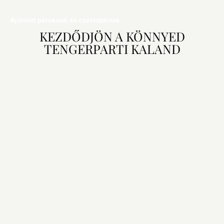
Ajánlott pároknak és családoknak
KEZDŐDJÖN A KÖNNYED
TENGERPARTI KALAND
Dátumok
Vendégek