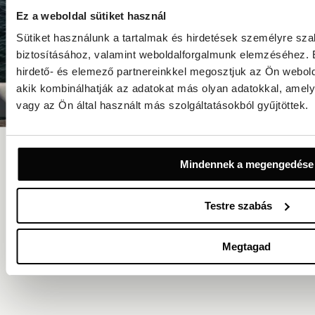
Ez a weboldal sütiket használ
Sütiket használunk a tartalmak és hirdetések személyre sz
biztosításához, valamint weboldalforgalmunk elemzéséhez. 
hirdető- és elemező partnereinkkel megosztjuk az Ön webold
akik kombinálhatják az adatokat más olyan adatokkal, ame
vagy az Ön által használt más szolgáltatásokból gyűjtöttek.
Royal Beach
Mindennek a megengedése
Élvezze a közvetlen kijárást a tengerparti teraszra, ahol fehér
baldachinok, napozóágyak, tengerparti koktélok és mediterrán
falatok várják. A nyílt Adria látványa tökéletes hátteret nyújt a
Testre szabás
napsütötte órákhoz, a tengeri szellőhöz és a kellemes estékhez.
TUDJON MEG TÖBBET
Megtagad