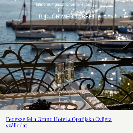
kifinomult gasztronómiai élményt.
TUDJON MEG TÖBBET
Fedezze fel a Grand Hotel 4 Opatijska Cvijeta
szállodát