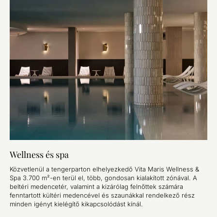
Wellness és spa
Közvetlenül a tengerparton elhelyezkedő Vita Maris Wellness &
Spa 3.700 m²-en terül el, több, gondosan kialakított zónával. A
beltéri medencetér, valamint a kizárólag felnőttek számára
fenntartott kültéri medencével és szaunákkal rendelkező rész
minden igényt kielégítő kikapcsolódást kínál.