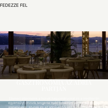
Bike my life tours
FEDEZZE FEL
GASZTRONÓMIA AZ ADRIA
PARTJÁN
Elismert éttermeink a horvát hagyományokat és a mediterrán
egyensúlyt ötvözik tengerre nyíló terekben, ahol a szezonális
alapanyagok, az ízek és az adriai panoráma határozzák meg a