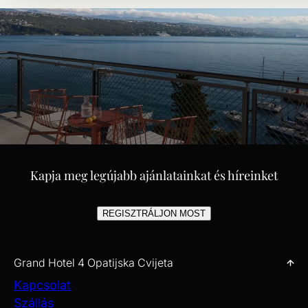
AHOL AZ ADRIA FORMÁLJA A
TERET, AZ IDŐT ÉS A JÓLLÉTET
Kapja meg legújabb ajánlatainkat és híreinket
REGISZTRÁLJON MOST
Grand Hotel 4 Opatijska Cvijeta
Kapcsolat
Szállás