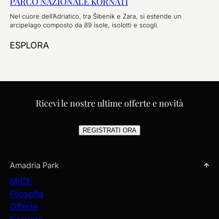
PARCO NAZIONALE KORNATI
Nel cuore dell’Adriatico, tra Šibenik e Zara, si estende un
arcipelago composto da 89 isole, isolotti e scogli.
ESPLORA
Ricevi le nostre ultime offerte e novità
REGISTRATI ORA
Amadria Park
MICE
Filosofia
Offerte