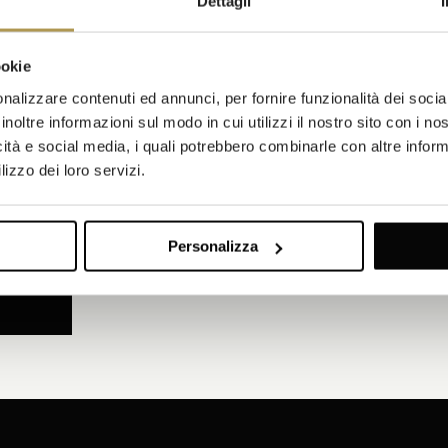
Dettagli
PAGINA WEB
ookie
nalizzare contenuti ed annunci, per fornire funzionalità dei socia
inoltre informazioni sul modo in cui utilizzi il nostro sito con i n
icità e social media, i quali potrebbero combinarle con altre inform
lizzo dei loro servizi.
acconsento all’utilizzo dei miei dati per finalità di email marketing. A
rmativa sulla privacy
.
Personalizza