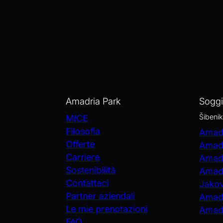
Amadria Park
Sogg
Šibenik
MICE
Filosofia
Amadr
Offerte
Amadr
Carriere
Amadr
Sostenibilità
Amadr
Contattaci
Jako
Partner aziendali
Amadr
Le mie prenotazioni
Amadr
FAQ