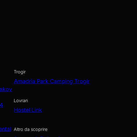
Trogir
Amadria Park Camping Trogir
Jakov
Lovran
 4
Hostel Link
ental
Altro da scoprire