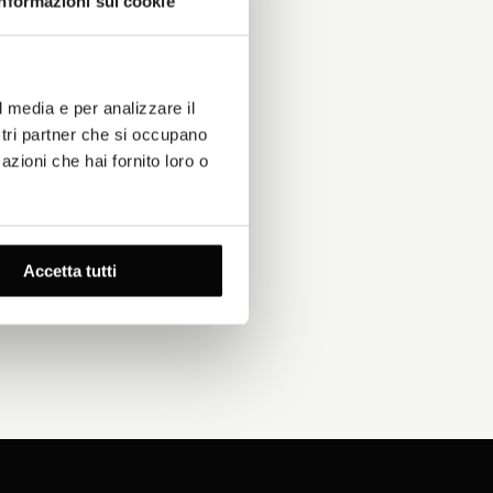
Informazioni sui cookie
l media e per analizzare il
ostri partner che si occupano
azioni che hai fornito loro o
ccetto di ricevere comunicazioni
Accetta tutti