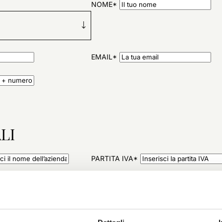
NOME*
EMAIL*
LI
PARTITA IVA*
QUAL è IL TIPO DELLA TUA ORGANIZ