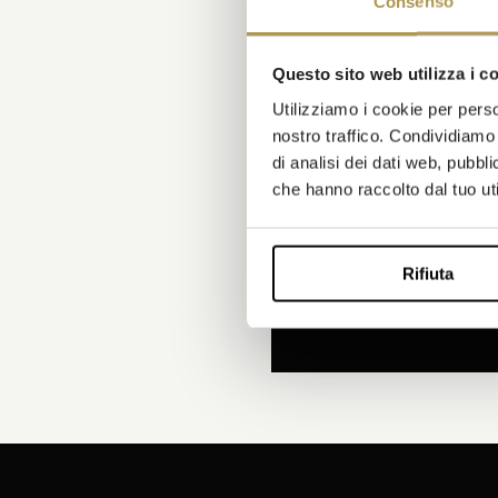
Consenso
NUMERO DI DIPENDENTI*
Questo sito web utilizza i c
Utilizziamo i cookie per perso
nostro traffico. Condividiamo 
di analisi dei dati web, pubbl
MESSAGGIO
che hanno raccolto dal tuo uti
Selezionando questa casella, 
e dichiaro di aver letto
l’info
Rifiuta
INVIA