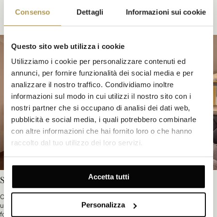
I PUNTI DI FORZA DEL GRAND
Consenso
Dettagli
Informazioni sui cookie
Questo sito web utilizza i cookie
Utilizziamo i cookie per personalizzare contenuti ed
annunci, per fornire funzionalità dei social media e per
analizzare il nostro traffico. Condividiamo inoltre
informazioni sul modo in cui utilizzi il nostro sito con i
nostri partner che si occupano di analisi dei dati web,
pubblicità e social media, i quali potrebbero combinarle
con altre informazioni che hai fornito loro o che hanno
raccolto dal tuo utilizzo dei loro servizi.
Accetta tutti
Soggiorno a Villa Royal
Collegata all'hotel principale tramite la hall d'ingresso, Villa Royal è
Personalizza
un'antica residenza signorile ripensata con 32 camere eleganti, che
fonde il carattere storico con il comfort moderno e un lusso discreto.