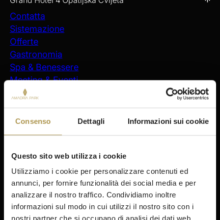
Grand Hotel 4 Opatijska Cvijeta
Contatta
Sistemazione
Offerte
Gastronomia
Spa & Benessere
Meeting & Eventi
Attività
Prenotazioni
Consenso
Dettagli
Informazioni sui cookie
Soggiorno
Šibenik
Amadria Park Hotel Ivan
Questo sito web utilizza i cookie
Amadria Park Beach Hotel Jure
Utilizziamo i cookie per personalizzare contenuti ed
Amadria Park Kids Hotel Andrija
annunci, per fornire funzionalità dei social media e per
Amadria Park Family Hotel Jakov
analizzare il nostro traffico. Condividiamo inoltre
Amadria Park Beach Hotel Niko
informazioni sul modo in cui utilizzi il nostro sito con i
Amadria Park Camping Šibenik
nostri partner che si occupano di analisi dei dati web,