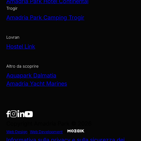
Amadria Park Hotel Continental
Trogir
Amadria Park Camping Trogir
Lovran
Hostel Link
Altro da scoprire
Aquapark Dalmatia
Amadria Yacht Marines
Copyright Amadria Park © 2026
Web Design
&
Web Development
by
Informativa sulla privacy e sulla sicurezza dei