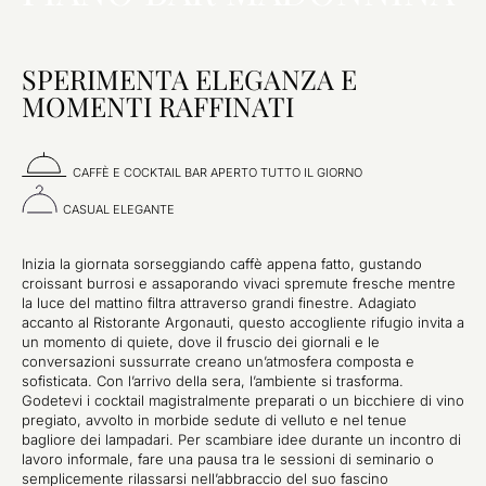
SPERIMENTA ELEGANZA E
MOMENTI RAFFINATI
CAFFÈ E COCKTAIL BAR APERTO TUTTO IL GIORNO
CASUAL ELEGANTE
Inizia la giornata sorseggiando caffè appena fatto, gustando
croissant burrosi e assaporando vivaci spremute fresche mentre
la luce del mattino filtra attraverso grandi finestre. Adagiato
accanto al Ristorante Argonauti, questo accogliente rifugio invita a
un momento di quiete, dove il fruscio dei giornali e le
conversazioni sussurrate creano un’atmosfera composta e
sofisticata. Con l’arrivo della sera, l’ambiente si trasforma.
Godetevi i cocktail magistralmente preparati o un bicchiere di vino
pregiato, avvolto in morbide sedute di velluto e nel tenue
bagliore dei lampadari. Per scambiare idee durante un incontro di
lavoro informale, fare una pausa tra le sessioni di seminario o
semplicemente rilassarsi nell’abbraccio del suo fascino