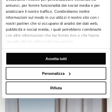
annunci, per fornire funzionalità dei social media e per
analizzare il nostro traffico. Condividiamo inoltre
informazioni sul modo in cui utilizzi il nostro sito con i
nostri partner che si occupano di analisi dei dati web,
Ristorante Argonauti
pubblicità e social media, i quali potrebbero combinarle
con altre informazioni che hai fornito loro o che hanno
CUCINA MEDITERRANEA
ABBIGLIAMENTO ELEGANTE
raccolto dal tuo utilizzo dei loro servizi.
Il cuore culinario del Milenij Hotel si annida elegantemente nella
maestosa sala da ballo della villa degli anni '20, dove sapori
raffinati si armonizzano con la grandezza senza tempo.
Accetta tutti
ESPLORA
OFFERTE DA GUSTARE
Personalizza
Rifiuta