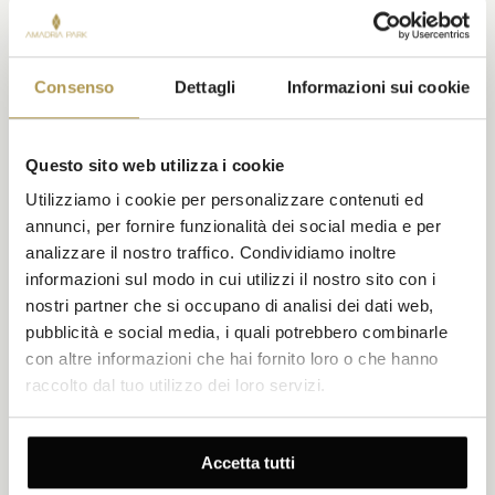
POTREBBE PIACERVI ANCHE
Consenso
Dettagli
Informazioni sui cookie
Questo sito web utilizza i cookie
Utilizziamo i cookie per personalizzare contenuti ed
annunci, per fornire funzionalità dei social media e per
analizzare il nostro traffico. Condividiamo inoltre
informazioni sul modo in cui utilizzi il nostro sito con i
nostri partner che si occupano di analisi dei dati web,
pubblicità e social media, i quali potrebbero combinarle
Camera Superior Romeo e Giulietta
con altre informazioni che hai fornito loro o che hanno
raccolto dal tuo utilizzo dei loro servizi.
Dimensioni 28m²
Vista Parco
Fino a 3 persone (massimo 2 adulti)
Balcone privato
Accetta tutti
Letto matrimoniale o 2 letti singoli e un divano letto