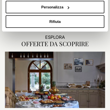
Una camera lussuosa in una villa storica, perfetta per il
Personalizza
romanticismo e per osservare le stelle. Godetevi un balcone
privato in stile Romeo e Giulietta con telescopio e un'incantevole
vista sul parco. La camera dispone di un letto matrimoniale o due
Rifiuta
letti singoli, un divano letto, un bagno privato e TV satellitare con
canali di cinema e sport.
ESPLORA
OFFERTE DA SCOPRIRE