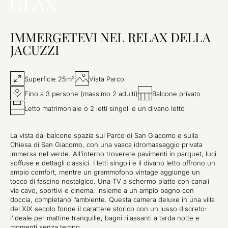
GLAX
IMMERGETEVI NEL RELAX DELLA
JACUZZI
Superficie 25m²
Vista Parco
Fino a 3 persone (massimo 2 adulti)
Balcone privato
Letto matrimoniale o 2 letti singoli e un divano letto
La vista dal balcone spazia sul Parco di San Giacomo e sulla
Chiesa di San Giacomo, con una vasca idromassaggio privata
immersa nel verde. All’interno troverete pavimenti in parquet, luci
soffuse e dettagli classici. I letti singoli e il divano letto offrono un
ampio comfort, mentre un grammofono vintage aggiunge un
tocco di fascino nostalgico. Una TV a schermo piatto con canali
via cavo, sportivi e cinema, insieme a un ampio bagno con
doccia, completano l’ambiente. Questa camera deluxe in una villa
del XIX secolo fonde il carattere storico con un lusso discreto:
l’ideale per mattine tranquille, bagni rilassanti a tarda notte e
momenti senza tempo.