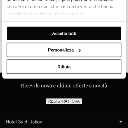
con altre informazioni che hai fornito loro o che hanno
raccolto dal tuo utilizzo dei loro servizi.
Accetta tutti
Personalizza
DOVE L'ELEGANZA INCONTRA
LA STORIA SULL'ADRIATICO
Rifiuta
Ricevi le nostre ultime offerte e novità
REGISTRATI ORA
Hotel Sveti Jakov