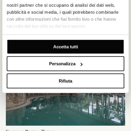
nostri partner che si occupano di analisi dei dati web,
pubblicità e social media, i quali potrebbero combinarle
con altre informazioni che hai fornito loro o che hanno
Complesso di piscine interne riscaldate
raccolto dal tuo utilizzo dei loro servizi.
Lasciatevi cullare nella piscina di acqua salata di 240 m² riscaldata
a 28°C, oppure immergetevi in una delle tre piscine più piccole di
acqua dolce e salata, dotate di getti massaggianti e temperature
Accetta tutti
fino a 33°C, ideali per l'idroterapia.
Personalizza
Rifiuta