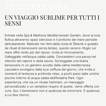
MEDITERRANEA
UN VIAGGIO SUBLIME PER TUTTI I
SENSI
Entrate nella Spa & Wellness Mediterranean Garden, dove la luce
fluttua attraverso spazi silenziosi e il profumo del mare persiste
delicatamente. Radicato nei ritmi della costa di Šibenik e guidato
da rituali di benessere senza tempo, questo sereno rifugio sul
mare offre molto più del riposo: invita al rinnovamento.
Galleggiate nell’acqua salata calda. Concedetevi una pausa nel
silenzio del vapore e della sauna. Sorseggiate una tisana
benessere in un giardino avvolto dalla calma mediterranea.
Lasciatevi avvolgere dalla luce soffusa del giorno, che invita a
momenti di lentezza e profondo relax, a pochi passi dalle uniche
piscine interne di acqua salata dell’Amadria Park. Ogni
esperienza, che sia un rituale hammam, un massaggio
personalizzato o un semplice respiro di quiete, viene offerta con
cura. Qui, il benessere non è qualcosa da rincorrere. È qualcosa
a cui fare ritorno.