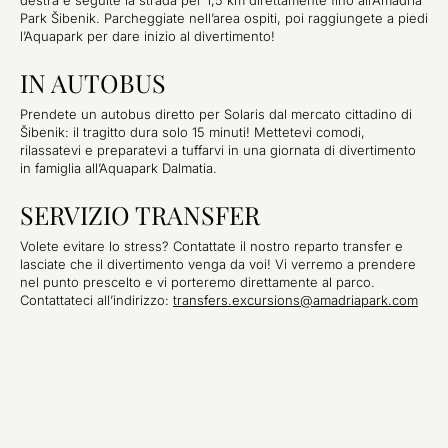
destra e seguite la strada per 1,5 km direttamente fino all’Amadria
Park Šibenik. Parcheggiate nell’area ospiti, poi raggiungete a piedi
l’Aquapark per dare inizio al divertimento!
IN AUTOBUS
Prendete un autobus diretto per Solaris dal mercato cittadino di
Šibenik: il tragitto dura solo 15 minuti! Mettetevi comodi,
rilassatevi e preparatevi a tuffarvi in una giornata di divertimento
in famiglia all’Aquapark Dalmatia.
SERVIZIO TRANSFER
Volete evitare lo stress? Contattate il nostro reparto transfer e
lasciate che il divertimento venga da voi! Vi verremo a prendere
nel punto prescelto e vi porteremo direttamente al parco.
Contattateci all’indirizzo:
transfers.excursions@amadriapark.com