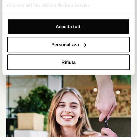
raccolto dal tuo utilizzo dei loro servizi.
Vivete l'esperienza della cucina mediterranea in riva al mare.
Concedetevi romantici pasti all'aperto sulle terrazze panoramiche
con vista sull'arcipelago di Sebenico, oppure rifugiatevi in un
ambiente interno rustico dall'intramontabile eleganza costiera.
Accetta tutti
SCOPRI DI PIÙ
Personalizza
Rifiuta