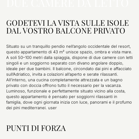
DUE CAMERE DA LETTO
GODETEVI LA VISTA SULLE ISOLE
DAL VOSTRO BALCONE PRIVATO
Situato su un tranquillo pendio nell’angolo occidentale del resort,
questo appartamento di 43 m² unisce spazio, ombra e vista mare.
A soli 50–100 metri dalla spiaggia, dispone di due camere con letti
singoli e un soggiorno separato con divano angolare doppio,
ideale per due bambini. Il balcone, circondato dai pini e affacciato
sull’Adriatico, invita a colazioni all’aperto e serate rilassanti.
All’interno, una cucina completamente attrezzata e un bagno
privato con doccia offrono tutto il necessario per la vacanza.
Luminoso, funzionale e perfettamente situato vicino alla costa,
questo appartamento è pensato per soggiorni rilassanti in
famiglia, dove ogni giornata inizia con luce, panorami e il profumo
dei pini mediterranei. user
PUNTI DI FORZA