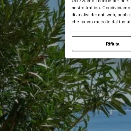
Utilizziamo i cookie per perso
nostro traffico. Condividiamo 
di analisi dei dati web, pubbl
che hanno raccolto dal tuo uti
Rifiuta