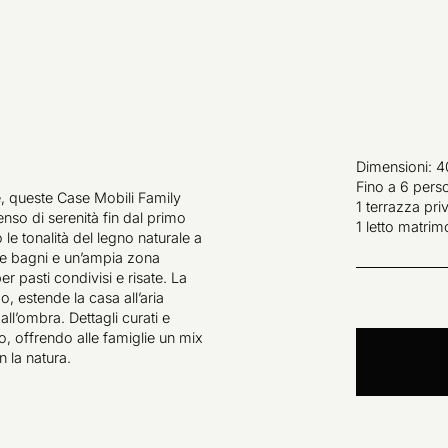
Dimensioni: 4
Fino a 6 pers
te, queste Case Mobili Family
1 terrazza pri
nso di serenità fin dal primo
1 letto matrimo
o le tonalità del legno naturale a
ue bagni e un’ampia zona
 pasti condivisi e risate. La
o, estende la casa all’aria
ll’ombra. Dettagli curati e
, offrendo alle famiglie un mix
n la natura.
P