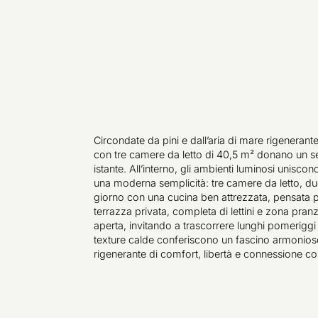
Circondate da pini e dall’aria di mare rigeneran
con tre camere da letto di 40,5 m² donano un se
istante. All’interno, gli ambienti luminosi uniscon
una moderna semplicità: tre camere da letto, d
giorno con una cucina ben attrezzata, pensata per
terrazza privata, completa di lettini e zona pranz
aperta, invitando a trascorrere lunghi pomeriggi a
texture calde conferiscono un fascino armonioso
rigenerante di comfort, libertà e connessione co