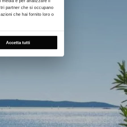
l media e per analizzare il
ostri partner che si occupano
azioni che hai fornito loro o
Accetta tutti