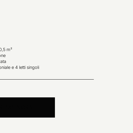
0,5 m²
one
vata
niale e 4 letti singoli
RENOTA ORA