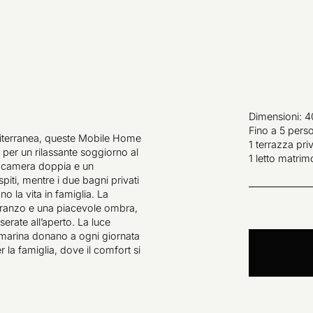
Dimensioni: 
Fino a 5 perso
diterranea, queste Mobile Home
1 terrazza pri
 per un rilassante soggiorno al
1 letto matrimo
a camera doppia e un
iti, mentre i due bagni privati
o la vita in famiglia. La
 pranzo e una piacevole ombra,
serate all’aperto. La luce
za marina donano a ogni giornata
 la famiglia, dove il comfort si
P