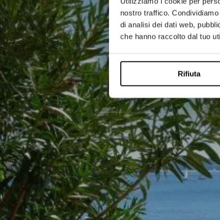
Utilizziamo i cookie per perso
nostro traffico. Condividiamo 
di analisi dei dati web, pubbl
che hanno raccolto dal tuo uti
Rifiuta