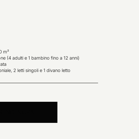
40 m²
ne (4 adulti e 1 bambino fino a 12 anni)
vata
niale, 2 letti singoli e 1 divano letto
RENOTA ORA