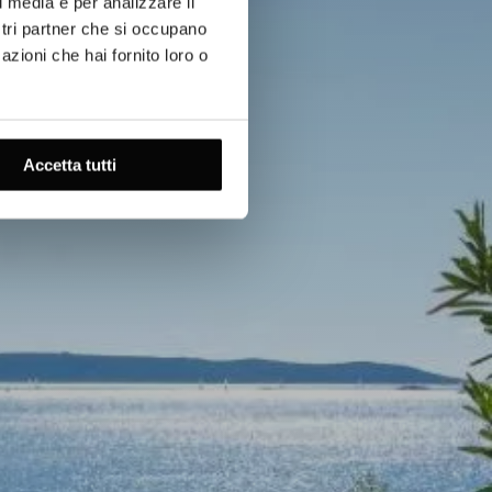
l media e per analizzare il
ostri partner che si occupano
azioni che hai fornito loro o
Accetta tutti