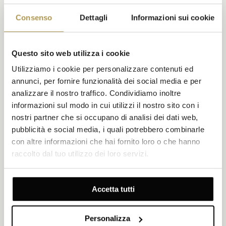
Consenso
Dettagli
Informazioni sui cookie
Questo sito web utilizza i cookie
Camera Superior con vista città e balcone
Utilizziamo i cookie per personalizzare contenuti ed
annunci, per fornire funzionalità dei social media e per
Dimensioni 20-23 m²
Vista città
Fino a 2 persone
analizzare il nostro traffico. Condividiamo inoltre
Balcone
1 letto king-size
informazioni sul modo in cui utilizzi il nostro sito con i
nostri partner che si occupano di analisi dei dati web,
Uscite sul vostro balcone privato e lasciatevi conquistare dal
fascino di via Jurišićeva. Questa spaziosa camera per due
pubblicità e social media, i quali potrebbero combinarle
persone dispone di un letto king-size, doccia walk-in e dettagli
con altre informazioni che hai fornito loro o che hanno
Art Déco: perfetta per rilassanti pause caffè e soggiorni di stile
raccolto dal tuo utilizzo dei loro servizi.
nel centro di Zagabria.
ESPLORA
OFFERTE DA SCOPRIRE
Accetta tutti
Personalizza