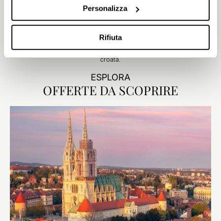
Personalizza
L'eleganza Art Déco incontra la raffinatezza culinaria al Restaurant
Momentum. Iniziate la giornata con una colazione stagionale o
esplorate il moderno menu à la carte, accompagnato da vini
Rifiuta
serviti tramite Coravin. Dai sapori ricchi di sfumature agli ambienti
raffinati, ogni dettaglio riflette l'eccellenza della ristorazione
croata.
ESPLORA
OFFERTE DA SCOPRIRE