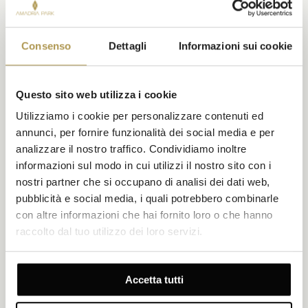
Consenso
Dettagli
Informazioni sui cookie
Questo sito web utilizza i cookie
Utilizziamo i cookie per personalizzare contenuti ed
annunci, per fornire funzionalità dei social media e per
analizzare il nostro traffico. Condividiamo inoltre
informazioni sul modo in cui utilizzi il nostro sito con i
nostri partner che si occupano di analisi dei dati web,
pubblicità e social media, i quali potrebbero combinarle
con altre informazioni che hai fornito loro o che hanno
raccolto dal tuo utilizzo dei loro servizi.
Ristorante Momentum
Accetta tutti
LOCALE, MEDITERRANEA
ABBIGLIAMENTO ELEGANTE