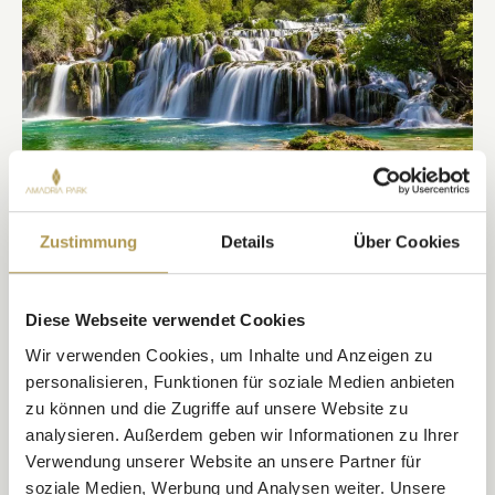
SIBENIK
KRKA NATIONALPARK
Zustimmung
Details
Über Cookies
Ein Aufenthalt in Šibenik ist nicht komplett ohne einen Besuch im
spektakulären Krka Nationalpark.
Diese Webseite verwendet Cookies
ENTDECKEN
Wir verwenden Cookies, um Inhalte und Anzeigen zu
personalisieren, Funktionen für soziale Medien anbieten
zu können und die Zugriffe auf unsere Website zu
analysieren. Außerdem geben wir Informationen zu Ihrer
Verwendung unserer Website an unsere Partner für
soziale Medien, Werbung und Analysen weiter. Unsere