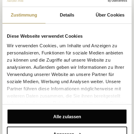
Zustimmung
Details
Über Cookies
Diese Webseite verwendet Cookies
Standardzimmer mit Meerblick – Nebengebäude
Wir verwenden Cookies, um Inhalte und Anzeigen zu
Größe 27 m²
Meerblick
Bis zu 2 Personen
personalisieren, Funktionen für soziale Medien anbieten
zu können und die Zugriffe auf unsere Website zu
1 Kingsize-Bett oder 2 Einzelbetten
Nebengebäude
analysieren. Außerdem geben wir Informationen zu Ihrer
Dieses Superior Doppel-/Zweibettzimmer, gelegen in der Villa
Verwendung unserer Website an unsere Partner für
Camellia, dem Nebengebäude des Grand Hotels, verbindet die
soziale Medien, Werbung und Analysen weiter. Unsere
Intimität einer historischen Villa mit einem offenen Meerblick. Der
Partner führen diese Informationen möglicherweise mit
27 m² große Grundriss wirkt hell und stilvoll, geprägt von sanften
Oberflächen, klaren Linien und einer ruhigen Atmosphäre, die zu
weiteren Daten zusammen, die Sie ihnen bereitgestellt
wahrer Erholung einlädt.
haben oder die sie im Rahmen Ihrer Nutzung der Dienste
gesammelt haben.
ENTDECKEN
Alle zulassen
ANGEBOTE ZUM GENIESSEN