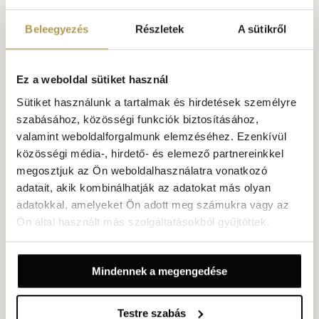
Beleegyezés
Részletek
A sütikről
Ez a weboldal sütiket használ
Standard szoba tengerre néző kilátással –
melléképület
Sütiket használunk a tartalmak és hirdetések személyre
szabásához, közösségi funkciók biztosításához,
Méret: 27 m²
Tengerre néző kilátás
Legfeljebb 2 fő
valamint weboldalforgalmunk elemzéséhez. Ezenkívül
közösségi média-, hirdető- és elemező partnereinkkel
1 king-size franciaágy vagy két külön ágy
megosztjuk az Ön weboldalhasználatra vonatkozó
Hotel melléképülete
adatait, akik kombinálhatják az adatokat más olyan
A Grand Hotel Villa Camellia melléképületében található Standard
adatokkal, amelyeket Ön adott meg számukra vagy az
kétágyas/szoba, amely ötvözi a történelmi villa intim hangulatát a
Ön által használt más szolgáltatásokból gyűjtöttek.
nyílt tengeri kilátással. A 27 m²-es, világos és stílusos térben lágy
felületek, letisztult vonalak és nyugodt hangulat teremtenek
valódi pihenést.
Mindennek a megengedése
FEDEZZE FEL
ÉLVEZZE AJÁNLATAINKAT
Testre szabás