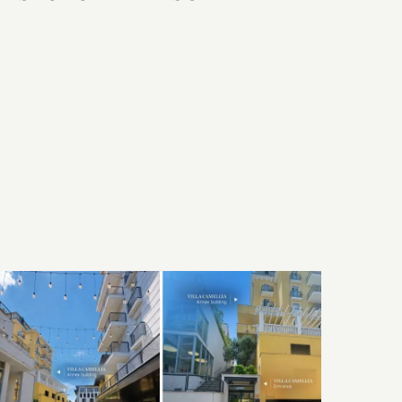
A szoba felszereltsége
Hálószoba és fürdőszoba
Technológia