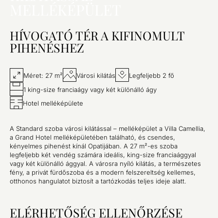
MELLÉKÉPÜLET
HÍVOGATÓ TÉR A KIFINOMULT
PIHENÉSHEZ
Méret: 27 m²
Városi kilátás
Legfeljebb 2 fő
1 king-size franciaágy vagy két különálló ágy
Hotel melléképülete
A Standard szoba városi kilátással – melléképület a Villa Camellia,
a Grand Hotel melléképületében található, és csendes,
kényelmes pihenést kínál Opatijában. A 27 m²-es szoba
legfeljebb két vendég számára ideális, king-size franciaággyal
vagy két különálló ággyal. A városra nyíló kilátás, a természetes
fény, a privát fürdőszoba és a modern felszereltség kellemes,
otthonos hangulatot biztosít a tartózkodás teljes ideje alatt.
ELÉRHETŐSÉG ELLENŐRZÉSE