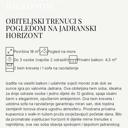
BALKONOM
OBITELJSKI TRENUCI S
POGLEDOM NA JADRANSKI
HORIZONT
Površina 18 m²
Pogled na more
Do 3 osobe (najviše 2 odraslih)
Privatni balkon: 4,5 m²
2 twin kreveta i 1 sofa na razvlačenje
Izađite na vlastiti balkon i udahnite svježi morski zrak dok se
sunce igra po valovima Jadrana. Ova obiteljska twin soba, idealna
za dvije odrasle osobe i jedno dijete do 12 godina, spaja obalni
šarm s elegantnim, opuštenim ambijentom. Dva twin kreveta i
udobna sofa na razvlačenje garantiraju miran san, dok toplina
zemljanih tonova stvara ugodnu atmosferu. Prostrana privatna
kupaonica s walk-in tušem pruža osvježavajući početak dana. Bilo
da promatrate svjetlucavi horizont ili dijelite mirne trenutke s
najmilijima, ova vas soba obavija spokojem i ljepotom jadranskog