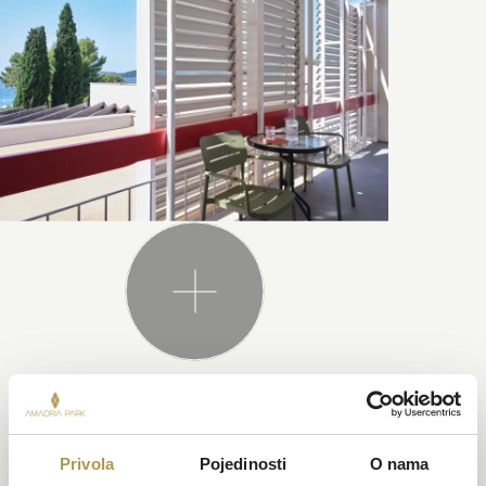
TAKOĐER PREPORUČUJEMO
Privola
Pojedinosti
O nama