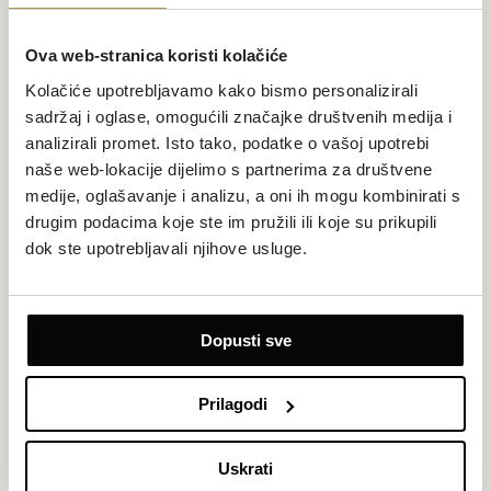
Ova web-stranica koristi kolačiće
Kolačiće upotrebljavamo kako bismo personalizirali
sadržaj i oglase, omogućili značajke društvenih medija i
analizirali promet. Isto tako, podatke o vašoj upotrebi
naše web-lokacije dijelimo s partnerima za društvene
medije, oglašavanje i analizu, a oni ih mogu kombinirati s
drugim podacima koje ste im pružili ili koje su prikupili
dok ste upotrebljavali njihove usluge.
Twin soba +2, pogled dvorište/park i privatni
balkon
Dopusti sve
Površina 22 m²
Pogled na dvorište ili park
Do 4 osobe (najviše 2 odraslih)
Privatni balkon 4,5 m²
Prilagodi
2 twin kreveta i 1 trosjed na razvlačenje
Uskrati
Ova obiteljska twin soba s trosjedom na razvlačenje prima dvoje