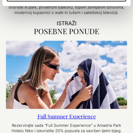
odraslih i dvoje djece do 12 godina. Uživajte u mirnom pogledu na
dvorište ili park, privatnom balkonu, toplim zemljanim tonovima,
modernoj kupaonici s walk-in tušem i satelitskoj televiziji.
ISTRAŽI
POSEBNE PONUDE
Full Summer Experience
Rezervirajte sada “Full Summer Experience” u Amadria Park
Hotelu Niko i iskoristite 20% popusta za savršen ljetni bijeg.