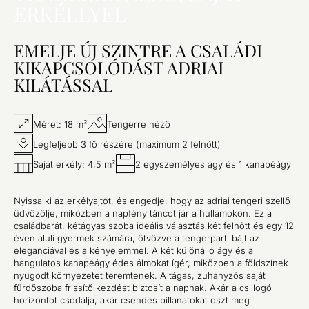
ERKÉLLYEL
EMELJE ÚJ SZINTRE A CSALÁDI
KIKAPCSOLÓDÁST ADRIAI
KILÁTÁSSAL
Méret: 18 m²
Tengerre néző
Legfeljebb 3 fő részére (maximum 2 felnőtt)
Saját erkély: 4,5 m²
2 egyszemélyes ágy és 1 kanapéágy
Nyissa ki az erkélyajtót, és engedje, hogy az adriai tengeri szellő
üdvözölje, miközben a napfény táncot jár a hullámokon. Ez a
családbarát, kétágyas szoba ideális választás két felnőtt és egy 12
éven aluli gyermek számára, ötvözve a tengerparti bájt az
eleganciával és a kényelemmel. A két különálló ágy és a
hangulatos kanapéágy édes álmokat ígér, miközben a földszínek
nyugodt környezetet teremtenek. A tágas, zuhanyzós saját
fürdőszoba frissítő kezdést biztosít a napnak. Akár a csillogó
horizontot csodálja, akár csendes pillanatokat oszt meg