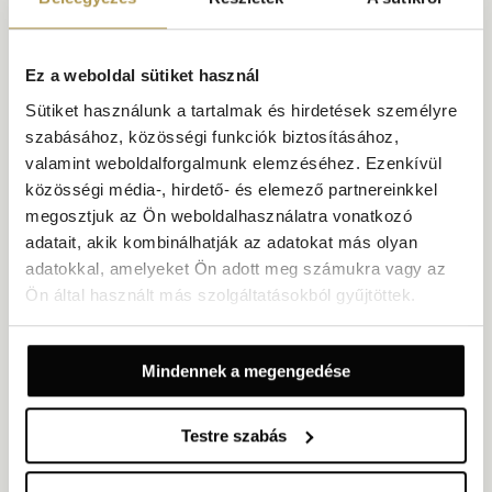
Ez a weboldal sütiket használ
Sütiket használunk a tartalmak és hirdetések személyre
szabásához, közösségi funkciók biztosításához,
valamint weboldalforgalmunk elemzéséhez. Ezenkívül
közösségi média-, hirdető- és elemező partnereinkkel
megosztjuk az Ön weboldalhasználatra vonatkozó
adatait, akik kombinálhatják az adatokat más olyan
adatokkal, amelyeket Ön adott meg számukra vagy az
Ön által használt más szolgáltatásokból gyűjtöttek.
Kétágyas szoba erkéllyel, udvari/parkra néző
kilátással
Mindennek a megengedése
Alapterület: 22 m²
Kilátás a belső udvarra vagy a parkra
Legfeljebb 4 fő (legfeljebb 2 felnőtt)
Saját erkély: 4,5 m²
Testre szabás
2 egyszemélyes ágy és 1 kétszemélyes kanapéágy