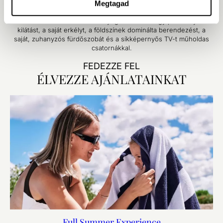
Megtagad
Családok számára tervezve: ez a kétágyas szoba kihúzható
kanapéággyal ideális két felnőtt és két, 12 év alatti gyermek
elszállásolására. Élvezze a nyugodt udvari vagy parkra nyíló
kilátást, a saját erkélyt, a földszínek dominálta berendezést, a
saját, zuhanyzós fürdőszobát és a síkképernyős TV-t műholdas
csatornákkal.
FEDEZZE FEL
ÉLVEZZE AJÁNLATAINKAT
Full Summer Experience