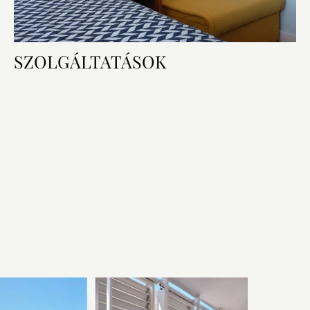
SZOLGÁLTATÁSOK
Szobai felszereltség
Hálószoba és fürdőszoba
Technológia