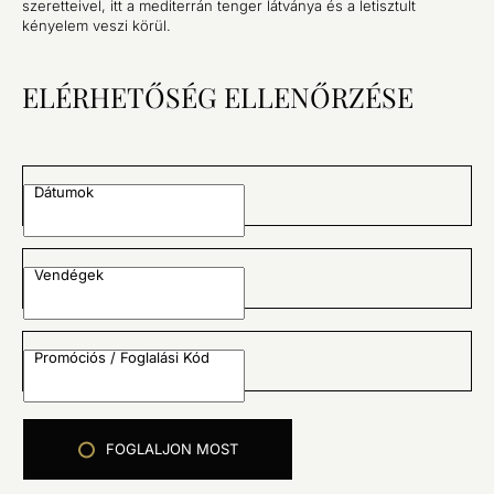
szeretteivel, itt a mediterrán tenger látványa és a letisztult
kényelem veszi körül.
ELÉRHETŐSÉG ELLENŐRZÉSE
Dátumok
Vendégek
Promóciós / Foglalási Kód
FOGLALJON MOST