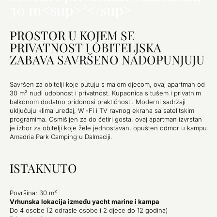
30 m<sup>²</sup>
PROSTOR U KOJEM SE
PRIVATNOST I OBITELJSKA
ZABAVA SAVRŠENO NADOPUNJUJU
Savršen za obitelji koje putuju s malom djecom, ovaj apartman od
30 m² nudi udobnost i privatnost. Kupaonica s tušem i privatnim
balkonom dodatno pridonosi praktičnosti. Moderni sadržaji
uključuju klima uređaj, Wi-Fi i TV ravnog ekrana sa satelitskim
programima. Osmišljen za do četiri gosta, ovaj apartman izvrstan
je izbor za obitelji koje žele jednostavan, opušten odmor u kampu
Amadria Park Camping u Dalmaciji.
ISTAKNUTO
Površina: 30 m²
Vrhunska lokacija između yacht marine i kampa
Do 4 osobe (2 odrasle osobe i 2 djece do 12 godina)