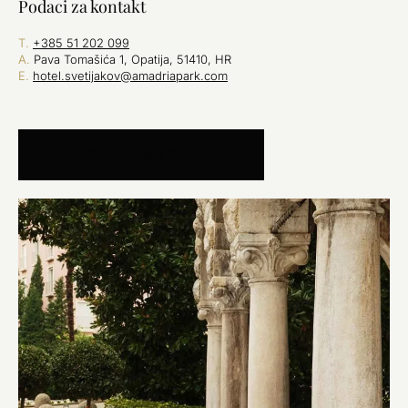
Podaci za kontakt
T.
+385 51 202 099
A.
Pava Tomašića 1, Opatija, 51410, HR
E.
hotel.svetijakov@amadriapark.com
OVDJE ZAPOČINJE ZAUVIJEK