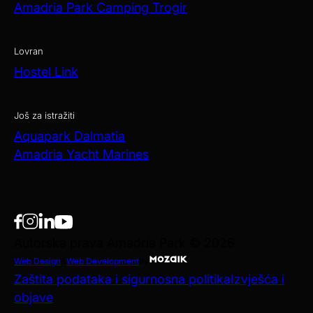
Amadria Park Camping Trogir
Lovran
Hostel Link
Još za istražiti
Aquapark Dalmatia
Amadria Yacht Marines
Autorska prava Amadria Park © 2026
Web Design
&
Web Development
by
Zaštita podataka i sigurnosna politika
Izvješća i
objave