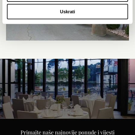
Uskrati
NEISCRPNE MOGUĆNOSTI KOJE
NUDI MICE
Primajte naše najnovije ponude i vijesti