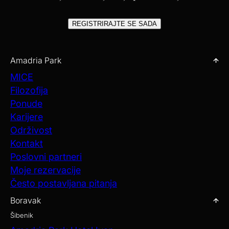
Organizirajte svoje događanje ondje gdje ideje slobodno teku—
kroz svjetlom okupane dvorane i vrtne terase uz obalu Jadrana. S
REGISTRIRAJTE SE SADA
fleksibilnim prostorima u Šibeniku, Opatiji i Zagrebu, podržavamo
sve vrste događanja, od radnih sastanaka do velikih proslava.
Naši timovi rade precizno i s pažnjom, kako biste vi mogli voditi sa
samopouzdanjem.
Amadria Park
MICE
OTKRIJTE MICE
Filozofija
Ponude
Karijere
Održivost
Kontakt
Poslovni partneri
Moje rezervacije
Često postavljana pitanja
Boravak
Šibenik