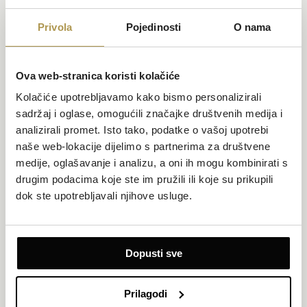
Ukupno 26 soba | 26 superior soba 22 – 28 m²
Privola
Pojedinosti
O nama
SADRŽAJI
Catering s vrhunskim jelovnicima
Ambijent povijesne vile
Ova web-stranica koristi kolačiće
Intiman unutarnji prostor s kamenim svodovima
Blagovanje na otvorenom u njegovanom vrtu
Kolačiće upotrebljavamo kako bismo personalizirali
Vinska karta s više od 100 domaćih i stranih vina
sadržaj i oglase, omogućili značajke društvenih medija i
analizirali promet. Isto tako, podatke o vašoj upotrebi
naše web-lokacije dijelimo s partnerima za društvene
medije, oglašavanje i analizu, a oni ih mogu kombinirati s
drugim podacima koje ste im pružili ili koje su prikupili
dok ste upotrebljavali njihove usluge.
Dopusti sve
Prilagodi