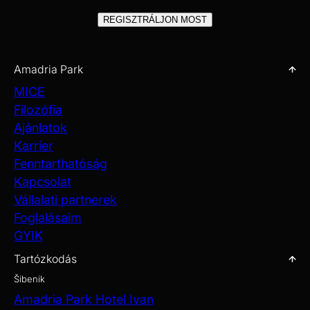
partján. Rugalmas tereinkkel Šibenikben, Opatijában és
REGISZTRÁLJON MOST
Zágrábban minden formátumot támogatunk, a fókuszált
megbeszélésektől a nagyszabású ünnepségekig. Csapataink
precízen és gondosan dolgoznak, így Ön magabiztosan vezetheti
eseményét.
Amadria Park
FEDEZZE FEL A MICE-LEHETŐSÉGEKET
MICE
Filozófia
Ajánlatok
Karrier
Fenntarthatóság
Kapcsolat
Vállalati partnerek
Foglalásaim
GYIK
Tartózkodás
Šibenik
Amadria Park Hotel Ivan