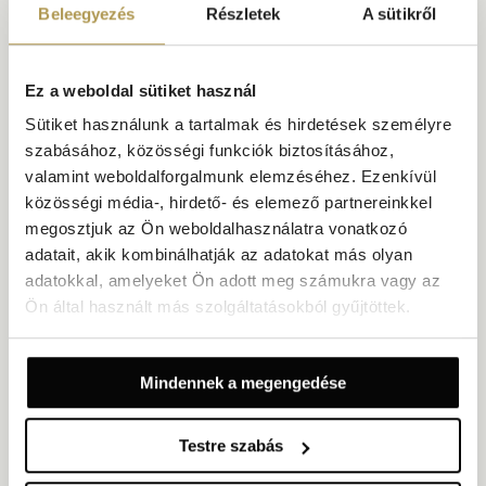
Összesen: 26 szoba | 26 superior szoba (22 – 28 m²)
Beleegyezés
Részletek
A sütikről
ADOTTSÁGOK
Fine dining menükínálat
Történelmi villa környezet
Ez a weboldal sütiket használ
Bensőséges belső tér boltozatos kőívekkel
Sütiket használunk a tartalmak és hirdetések személyre
Kültéri étkezés gondozott kertek ölelésében
Borlap több mint 100 helyi és nemzetközi tétellel
szabásához, közösségi funkciók biztosításához,
valamint weboldalforgalmunk elemzéséhez. Ezenkívül
közösségi média-, hirdető- és elemező partnereinkkel
megosztjuk az Ön weboldalhasználatra vonatkozó
adatait, akik kombinálhatják az adatokat más olyan
adatokkal, amelyeket Ön adott meg számukra vagy az
Ön által használt más szolgáltatásokból gyűjtöttek.
Mindennek a megengedése
Testre szabás