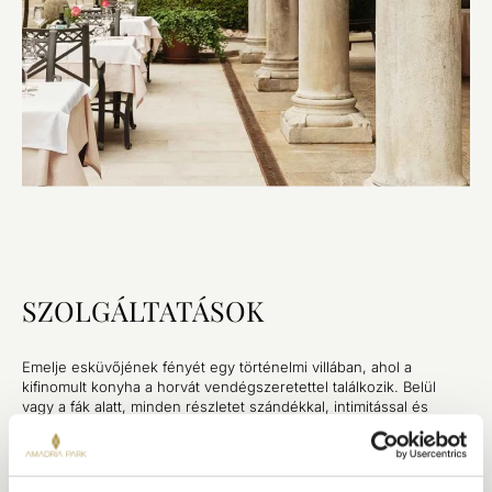
SZOLGÁLTATÁSOK
Emelje esküvőjének fényét egy történelmi villában, ahol a
kifinomult konyha a horvát vendégszeretettel találkozik. Belül
vagy a fák alatt, minden részletet szándékkal, intimitással és
békés szépséggel alkottak meg.
JELLEMZŐK