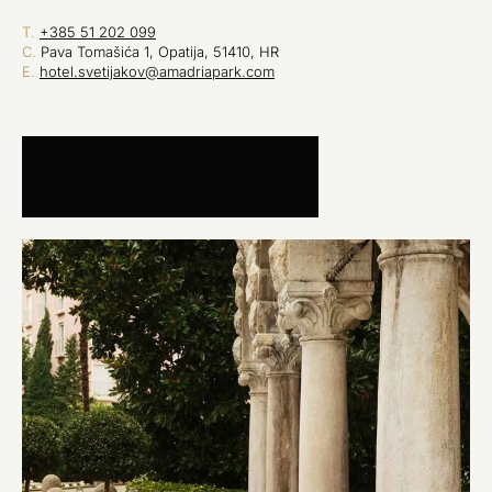
T.
+385 51 202 099
C.
Pava Tomašića 1, Opatija, 51410, HR
E.
hotel.svetijakov@amadriapark.com
AZ ÖRÖKKÉVALÓSÁG ITT
KEZDŐDIK