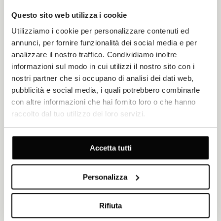
SIBENIK
Questo sito web utilizza i cookie
LE QUATTRO FORTEZZE DI
Utilizziamo i cookie per personalizzare contenuti ed
ŠIBENIK
annunci, per fornire funzionalità dei social media e per
analizzare il nostro traffico. Condividiamo inoltre
Se state pianificando di visitare Šibenik per motivi turistici o di
informazioni sul modo in cui utilizzi il nostro sito con i
lavoro, non dovreste perdere l’impressionante esperienza di
visitare queste fortezze.
nostri partner che si occupano di analisi dei dati web,
pubblicità e social media, i quali potrebbero combinarle
ESPLORA
con altre informazioni che hai fornito loro o che hanno
raccolto dal tuo utilizzo dei loro servizi.
Accetta tutti
Personalizza
Rifiuta