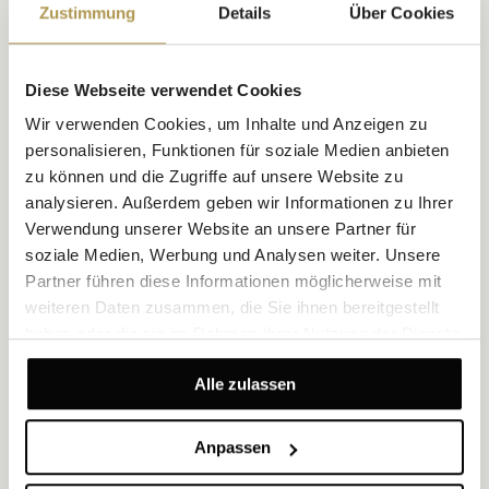
Zustimmung
Details
Über Cookies
Diese Webseite verwendet Cookies
Wir verwenden Cookies, um Inhalte und Anzeigen zu
personalisieren, Funktionen für soziale Medien anbieten
SIBENIK
zu können und die Zugriffe auf unsere Website zu
ŠIBENIKI NÉGY ERŐD
analysieren. Außerdem geben wir Informationen zu Ihrer
Verwendung unserer Website an unsere Partner für
Wenn Sie planen, Šibenik aus touristischen oder geschäftlichen
soziale Medien, Werbung und Analysen weiter. Unsere
Gründen zu besuchen, sollten Sie sich das beeindruckende
Partner führen diese Informationen möglicherweise mit
Erlebnis eines Besuchs dieser Festungen nicht entgehen lassen.
weiteren Daten zusammen, die Sie ihnen bereitgestellt
ENTDECKEN
haben oder die sie im Rahmen Ihrer Nutzung der Dienste
gesammelt haben.
Alle zulassen
Anpassen