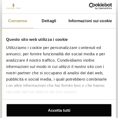
Consenso
Dettagli
Informazioni sui cookie
Caffé Mahler
Questo sito web utilizza i cookie
CAFFETTERIA APERTA TUTTO IL GIORNO
Utilizziamo i cookie per personalizzare contenuti ed
CASUAL ELEGANTE
annunci, per fornire funzionalità dei social media e per
analizzare il nostro traffico. Condividiamo inoltre
Situato al piano terra, questo raffinato caffè offre torte di
produzione locale, caffè pregiato e lussuose sedute. Godetevi la
informazioni sul modo in cui utilizzi il nostro sito con i
cultura del caffè di Abbazia all'interno o sulla terrazza
nostri partner che si occupano di analisi dei dati web,
ombreggiata dalle palme, con un'ampia vista sulla passeggiata
pubblicità e social media, i quali potrebbero combinarle
Lungomare e sullo scintillante mare.
con altre informazioni che hai fornito loro o che hanno
ESPLORA
raccolto dal tuo utilizzo dei loro servizi.
OFFERTE DA SCOPRIRE
Accetta tutti