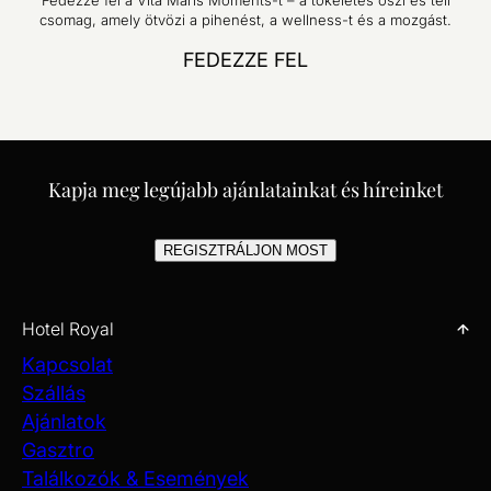
Fedezze fel a Vita Maris Moments-t – a tökéletes őszi és téli
csomag, amely ötvözi a pihenést, a wellness-t és a mozgást.
FEDEZZE FEL
Kapja meg legújabb ajánlatainkat és híreinket
REGISZTRÁLJON MOST
Hotel Royal
Kapcsolat
Szállás
Ajánlatok
Gasztro
Találkozók & Események