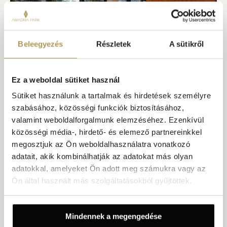
Beleegyezés
Részletek
A sütikről
Ez a weboldal sütiket használ
Sütiket használunk a tartalmak és hirdetések személyre
Caffé Mahler
szabásához, közösségi funkciók biztosításához,
valamint weboldalforgalmunk elemzéséhez. Ezenkívül
EGÉSZ NAPOS KÁVÉZÓ
LAZÁN ELEGÁNS
közösségi média-, hirdető- és elemező partnereinkkel
A földszinten található, ízléses kávézó helyben készült
megosztjuk az Ön weboldalhasználatra vonatkozó
süteményeket, kiváló kávét és kényelmes foteleket kínál. Élvezze
adatait, akik kombinálhatják az adatokat más olyan
Opatija kávéházi kultúráját a belső térben vagy a pálmákkal
árnyékolt teraszon, ahonnan pazar kilátás nyílik a Lungomare
adatokkal, amelyeket Ön adott meg számukra vagy az
sétányra és a csillogó tengerre.
Ön által használt más szolgáltatásokból gyűjtöttek.
FEDEZZE FEL
ÉLVEZZE AJÁNLATAINKAT
Mindennek a megengedése