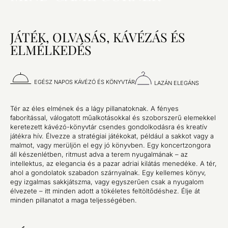
JÁTÉK, OLVASÁS, KÁVÉZÁS ÉS
ELMÉLKEDÉS
EGÉSZ NAPOS KÁVÉZÓ ÉS KÖNYVTÁR
LAZÁN ELEGÁNS
Tér az éles elmének és a lágy pillanatoknak. A fényes
faborítással, válogatott műalkotásokkal és szoborszerű elemekkel
keretezett kávézó-könyvtár csendes gondolkodásra és kreatív
játékra hív. Élvezze a stratégiai játékokat, például a sakkot vagy a
malmot, vagy merüljön el egy jó könyvben. Egy koncertzongora
áll készenlétben, ritmust adva a terem nyugalmának – az
intellektus, az elegancia és a pazar adriai kilátás menedéke. A tér,
ahol a gondolatok szabadon szárnyalnak. Egy kellemes könyv,
egy izgalmas sakkjátszma, vagy egyszerűen csak a nyugalom
élvezete – itt minden adott a tökéletes feltöltődéshez. Élje át
minden pillanatot a maga teljességében.