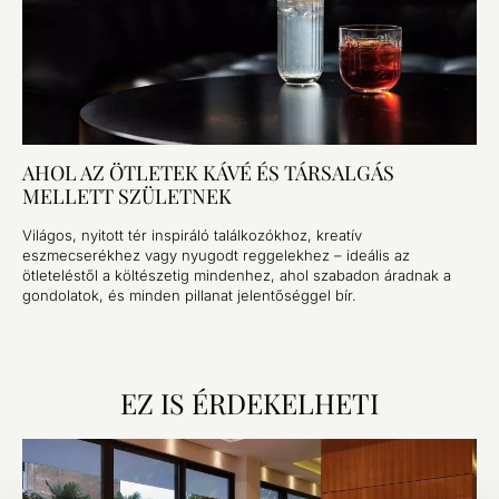
AHOL AZ ÖTLETEK KÁVÉ ÉS TÁRSALGÁS
MELLETT SZÜLETNEK
Világos, nyitott tér inspiráló találkozókhoz, kreatív
eszmecserékhez vagy nyugodt reggelekhez – ideális az
ötleteléstől a költészetig mindenhez, ahol szabadon áradnak a
gondolatok, és minden pillanat jelentőséggel bír.
EZ IS ÉRDEKELHETI