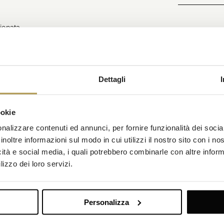
ionata
PREN
qua da 0,75 l
cine, zone relax, sauna e vasca
Dettagli
eglianza 24/7
 Opatijska Cvijeta (a 8 minuti a
ookie
Amadria Park da 0,33 l per
nalizzare contenuti ed annunci, per fornire funzionalità dei socia
inoltre informazioni sul modo in cui utilizzi il nostro sito con i n
iner professionista (soggetto a
icità e social media, i quali potrebbero combinarle con altre inform
lizzo dei loro servizi.
Personalizza