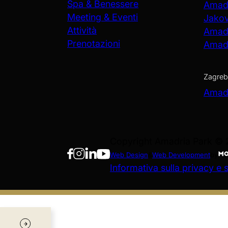
Spa & Benessere
Amadr
Meeting & Eventi
Jako
Attività
Amadr
Prenotazioni
Amadr
Zagreb
Amadr
Copyright Amadria Park ©
Web Design
&
Web Development
by
Informativa sulla privacy e s