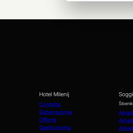
Hotel Milenij
Sogg
Šibenik
Contatta
Sistemazione
Amadr
Offerte
Amadr
Gastronomia
Amadr