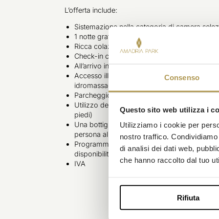
L’offerta include:
Sistemazione nella categoria di camera selez
1 notte gratuita
Ricca colazione a buffet
Check-in con drink di benvenuto
All’arrivo in camera troverete 1 bottiglia d’ac
Accesso illimitato al Milenij Spa, incluse pis
Consenso
idromassaggio
Parcheggio privato in garage con videosorv
Utilizzo della palestra presso il Grand Hotel 4
Questo sito web utilizza i c
piedi)
Una bottiglia di acqua di sorgente naturale 
Utilizziamo i cookie per perso
persona alla partenza
nostro traffico. Condividiamo 
Programma mattutino di stretching con un tra
di analisi dei dati web, pubbl
disponibilità)
che hanno raccolto dal tuo uti
IVA
Rifiuta