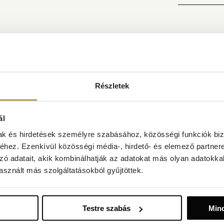
FOGL
ban
eértve a medencéket,
Részletek
sel
mének használata (8 perc
ál
 Amadria Park természetes
mak és hirdetések személyre szabásához, közösségi funkciók biz
hez. Ezenkívül közösségi média-, hirdető- és elemező partner
etőségtől függően)
zó adatait, akik kombinálhatják az adatokat más olyan adatokka
sznált más szolgáltatásokból gyűjtöttek.
Testre szabás
Min