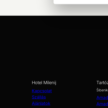
Hotel Milenij
Tartó
Šibenik
Kapcsolat
Szállás
Amadr
Ajánlatok
Amadr