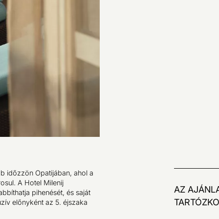
b időzzön Opatijában, ahol a
osul. A Hotel Milenij
AZ AJÁNL
bíthatja pihenését, és saját
TARTÓZKO
uzív előnyként az 5. éjszaka