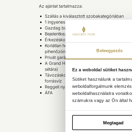
Az ajánlat tartalmazza:
Szállás a kiválasztott szobakategóriában
1 ingyenes éjszaka
Gazdag büféreggeli
Bejelentkezés üdvözlőitallal
Érkezéskor 1 palack 0,75 literes víz a szobá
Korlátlan hozzáférés a Milenij Spa-hoz, bel
Beleegyezés
pihenőzónákat, szaunát és jakuzzit
Privát garázs parkoló 24/7 videómegfigyelés
A Grand Hotel 4 Opatijska Cvijeta fitneszter
sétára)
Ez a weboldal sütiket haszn
Távozáskor személyenként 1 palack (0,33 l)
Sütiket használunk a tartal
forrásvíz
weboldalforgalmunk elemzésé
Reggeli nyújtó program profi edzővel (elérh
ÁFA
weboldalhasználatra vonatko
számukra vagy az Ön által ha
Megtagad