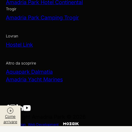
Amadria Park Hotel Continental
Trogir
Amadria Park Camping Trogir
Lovran
Hostel Link
Altro da scoprire
Aquapark Dalmatia
Amadria Yacht Marines
Copyright Amadria Park © 2026
Come
arrivare
Web Design
&
Web Development
by