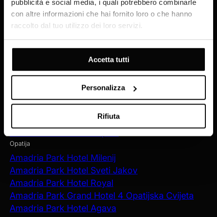
pubblicità e social media, i quali potrebbero combinarle
Šibenik
con altre informazioni che hai fornito loro o che hanno
Amadria Park Hotel Ivan
raccolto dal tuo utilizzo dei loro servizi.
Amadria Park Beach Hotel Jure
Amadria Park Kids Hotel Andrija
Accetta tutti
Amadria Park Family Hotel Jakov
Amadria Park Beach Hotel Niko
Amadria Park Camping Šibenik
Personalizza
Rifiuta
Zagreb
Amadria Park Hotel Capital
Opatija
Amadria Park Hotel Milenij
Amadria Park Hotel Sveti Jakov
Amadria Park Hotel Royal
Amadria Park Grand Hotel 4 Opatijska Cvijeta
Amadria Park Hotel Agava