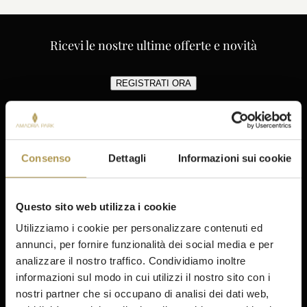
Ricevi le nostre ultime offerte e novità
REGISTRATI ORA
Hotel Jure
Contatta
Consenso
Dettagli
Informazioni sui cookie
Sistemazione
Offerte
Gastronomia
Questo sito web utilizza i cookie
Spa & Benessere
Utilizziamo i cookie per personalizzare contenuti ed
Meeting & Eventi
annunci, per fornire funzionalità dei social media e per
Attività
analizzare il nostro traffico. Condividiamo inoltre
informazioni sul modo in cui utilizzi il nostro sito con i
Prenotazioni
nostri partner che si occupano di analisi dei dati web,
Soggiorno