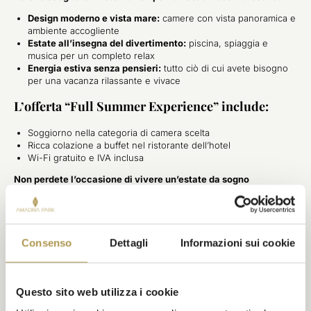
Design moderno e vista mare:
camere con vista panoramica e
ambiente accogliente
Estate all’insegna del divertimento:
piscina, spiaggia e
musica per un completo relax
Energia estiva senza pensieri:
tutto ciò di cui avete bisogno
per una vacanza rilassante e vivace
L’offerta “Full Summer Experience” include:
Soggiorno nella categoria di camera scelta
Ricca colazione a buffet nel ristorante dell’hotel
Wi-Fi gratuito e IVA inclusa
Non perdete l’occasione di vivere un’estate da sogno
sull’Adriatico!
Godetevi il sole, la musica e momenti
indimenticabili.
Consenso
Dettagli
Informazioni sui cookie
L'OFFERTA È VALIDA PER IL PERIODO DI
1/6 -
Questo sito web utilizza i cookie
SOGGIORNO:
30/9