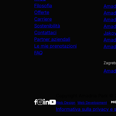
Filosofia
Amadr
Offerte
Amadr
Carriere
Amadr
Sostenibilità
Amadr
Contattaci
Jako
Partner aziendali
Amadr
Le mie prenotazioni
Amadr
FAQ
Zagreb
Amadr
Copyright Amadria Park ©
Web Design
&
Web Development
by
Informativa sulla privacy e s