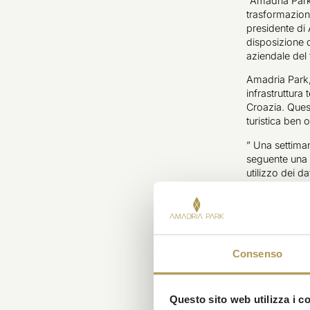
“Amadria Park 
trasformazione
presidente di
disposizione d
aziendale del 
Amadria Park,
infrastruttura
Croazia. Quest
turistica ben o
” Una settima
seguente una c
utilizzo dei 
dell’Amadria P
l’ospite si se
“Per l’industr
Zrinko. “I nost
connettività. 
Consenso
guest onboard
Su Aruba, un’
Questo sito web utilizza i c
Aruba, un’azi