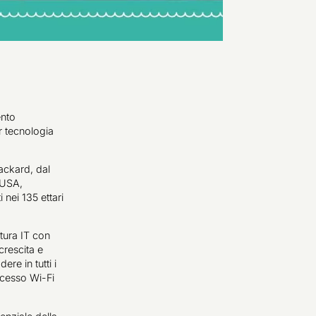
ento
r tecnologia
ckard, dal
 USA,
 nei 135 ettari
ttura IT con
crescita e
re in tutti i
accesso Wi-Fi