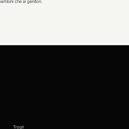
ambini che ai genitori.
Trogir