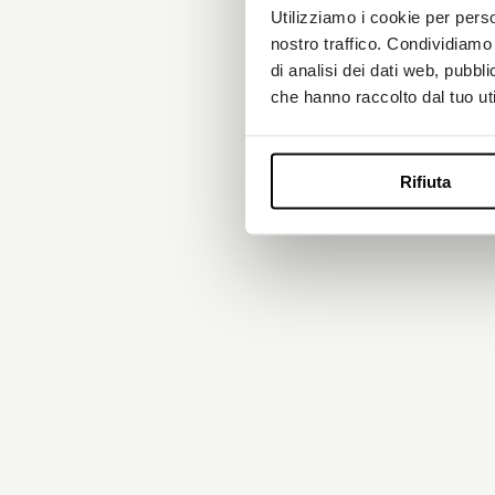
prossima gene
Utilizziamo i cookie per perso
consentono all
nostro traffico. Condividiamo 
applicazioni a
di analisi dei dati web, pubbl
che hanno raccolto dal tuo uti
Rifiuta