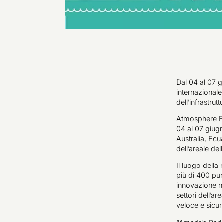
Dal 04 al 07 
internazionale
dell’infrastru
Atmosphere E
04 al 07 giugn
Australia, Ecu
dell’areale de
Il luogo della
più di 400 pun
innovazione ne
settori dell’a
veloce e sicur