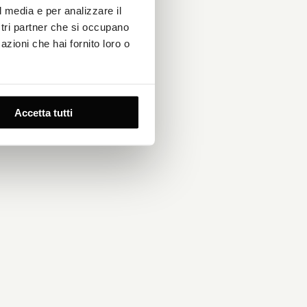
IT, che
l media e per analizzare il
dono da
ostri partner che si occupano
ofessionale.
azioni che hai fornito loro o
Accetta tutti