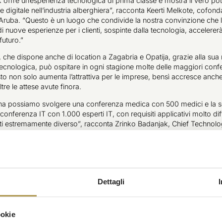
offre un‘esperienza tecnologica di prima classe e mostra il vero pot
 digitale nell’industria alberghiera”, racconta Keerti Melkote, cofond
 Aruba. “Questo è un luogo che condivide la nostra convinzione che 
i nuove esperienze per i clienti, sospinte dalla tecnologia, accelererà
futuro.”
 che dispone anche di location a Zagabria e Opatija, grazie alla sua
 tecnologica, può ospitare in ogni stagione molte delle maggiori conf
o non solo aumenta l’attrattiva per le imprese, bensì accresce anche l
ltre le attese avute finora.
na possiamo svolgere una conferenza medica con 500 medici e la s
onferenza IT con 1.000 esperti IT, con requisiti applicativi molto dif
dati estremamente diverso”, racconta Zrinko Badanjak, Chief Technolo
ark. “Questo è l’obiettivo di un grandioso hotel. Creare un’esperienza
nte come se fosse partito da casa sua per arrivare a casa sua.”
ia alberghiera il nostro Wi-Fi è importante come l’acqua calda nelle c
ri clienti apprezzano il fatto di non avere solo una connettività, bensì 
Siamo felici del fatto di aver investito nei più avanzati network access
Dettagli
ing tools del mercato.”
azienda del gruppo Hewlett Packard
ookie
enda del gruppo Hewlett Packard, è leader mondiale delle soluzioni di