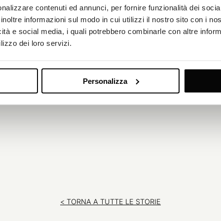
razione per imprese di ogni grandezza. Aruba consegna soluzioni 
nalizzare contenuti ed annunci, per fornire funzionalità dei socia
e aziende di servire l’ultima generazione di utenti mobili che dipen
inoltre informazioni sul modo in cui utilizzi il nostro sito con i n
ziendali basate su cloud per ogni aspetto della loro vita privata e pr
icità e social media, i quali potrebbero combinarle con altre inform
lizzo dei loro servizi.
Personalizza
< TORNA A TUTTE LE STORIE