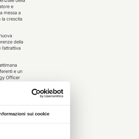
enziale della
atore e
la messa a
 la crescita
 nuova
erenze della
’attrattiva
ettimana
ferenti e un
gy Officer
 nella quale
amere”, dice
la miglior
 control e
Informazioni sui cookie
 rete di