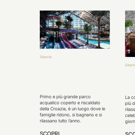
Sibenik
Siben
Primo e più grande parco
La c
acquatico coperto e riscaldato
più d
della Croazia, è un luogo dove le
rilas
famiglie ridono, si bagnano e si
celeb
rilassano tutto l’anno.
giorn
SCOPRI
SCO