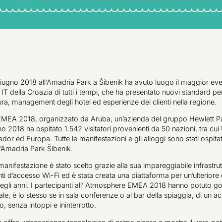
giugno 2018 all‘Amadria Park a Šibenik ha avuto luogo il maggior ev
 IT della Croazia di tutti i tempi, che ha presentato nuovi standard pe
ttura, management degli hotel ed esperienze dei clienti nella regione.
MEA 2018, organizzato da Aruba, un’azienda del gruppo Hewlett Pa
o 2018 ha ospitato 1.542 visitatori provenienti da 50 nazioni, tra cui
ador ed Europa. Tutte le manifestazioni e gli alloggi sono stati ospitati
ll’Amadria Park Šibenik.
 manifestazione è stato scelto grazie alla sua impareggiabile infrastru
ti d’accesso Wi-Fi ed è stata creata una piattaforma per un’ulteriore 
gli anni. I partecipanti all’ Atmosphere EMEA 2018 hanno potuto gode
reale, è lo stesso se in sala conferenze o al bar della spiaggia, di un 
o, senza intoppi e ininterrotto.