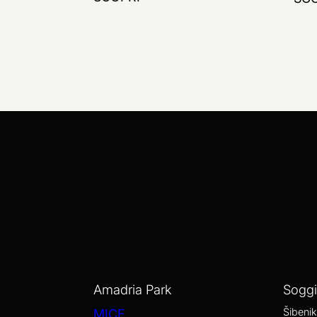
Amadria Park
Sogg
Šibenik
MICE