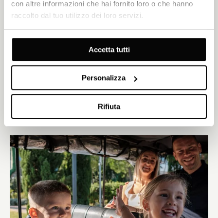
con altre informazioni che hai fornito loro o che hanno
raccolto dal tuo utilizzo dei loro servizi.
Sibenik
Accetta tutti
Un’esperienza unica di colazione condivisa
Personalizza
La colazione in questo ambiente è più di un semplice pasto – è
un rilassato rituale dalmata che celebra l’inizio di una nuova
giornata.
Rifiuta
DISCOVER