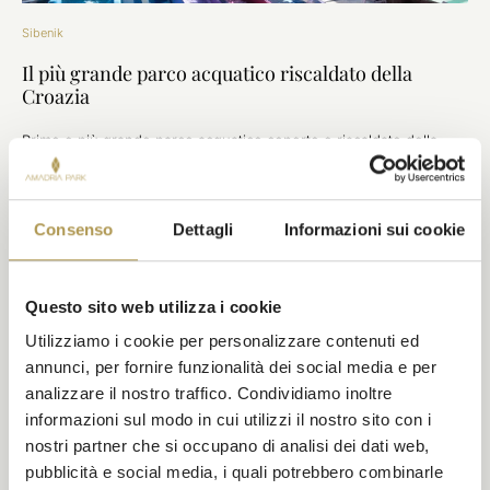
Sibenik
Il più grande parco acquatico riscaldato della
Croazia
Primo e più grande parco acquatico coperto e riscaldato della
Croazia, è un luogo dove le famiglie ridono, si bagnano e si
rilassano tutto l’anno.
DISCOVER
Consenso
Dettagli
Informazioni sui cookie
Questo sito web utilizza i cookie
Utilizziamo i cookie per personalizzare contenuti ed
annunci, per fornire funzionalità dei social media e per
analizzare il nostro traffico. Condividiamo inoltre
informazioni sul modo in cui utilizzi il nostro sito con i
nostri partner che si occupano di analisi dei dati web,
pubblicità e social media, i quali potrebbero combinarle