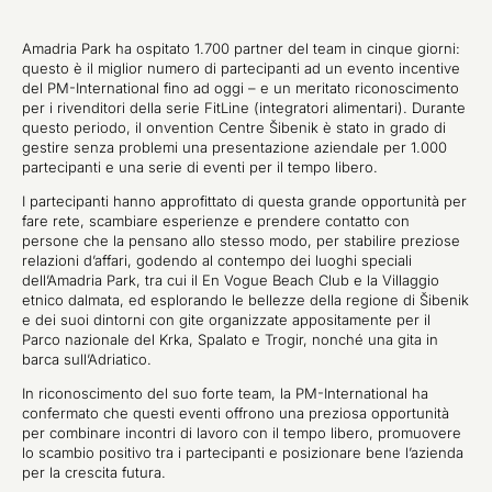
Amadria Park ha ospitato 1.700 partner del team in cinque giorni:
questo è il miglior numero di partecipanti ad un evento incentive
del PM-International fino ad oggi – e un meritato riconoscimento
per i rivenditori della serie FitLine (integratori alimentari). Durante
questo periodo, il onvention Centre Šibenik è stato in grado di
gestire senza problemi una presentazione aziendale per 1.000
partecipanti e una serie di eventi per il tempo libero.
I partecipanti hanno approfittato di questa grande opportunità per
fare rete, scambiare esperienze e prendere contatto con
persone che la pensano allo stesso modo, per stabilire preziose
relazioni d’affari, godendo al contempo dei luoghi speciali
dell’Amadria Park, tra cui il En Vogue Beach Club e la Villaggio
etnico dalmata, ed esplorando le bellezze della regione di Šibenik
e dei suoi dintorni con gite organizzate appositamente per il
Parco nazionale del Krka, Spalato e Trogir, nonché una gita in
barca sull’Adriatico.
In riconoscimento del suo forte team, la PM-International ha
confermato che questi eventi offrono una preziosa opportunità
per combinare incontri di lavoro con il tempo libero, promuovere
lo scambio positivo tra i partecipanti e posizionare bene l’azienda
per la crescita futura.