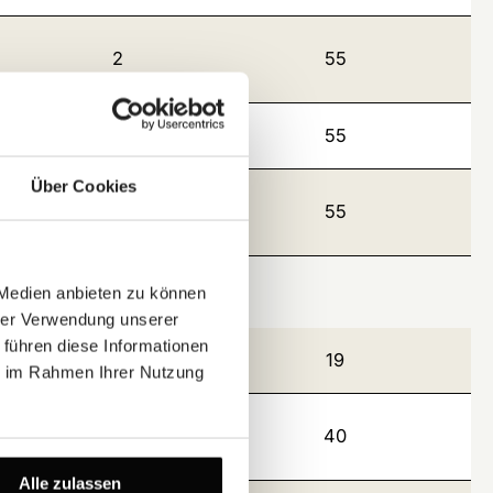
2
55
11
55
Über Cookies
8
55
 Medien anbieten zu können
hrer Verwendung unserer
 führen diese Informationen
9
19
ie im Rahmen Ihrer Nutzung
2
40
Alle zulassen