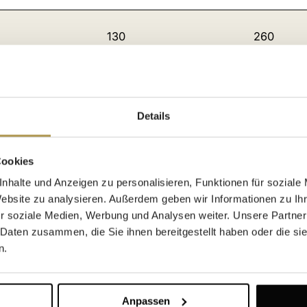
130
260
1500
2500
Details
180
1000
Cookies
Opatija
nhalte und Anzeigen zu personalisieren, Funktionen für soziale
Website zu analysieren. Außerdem geben wir Informationen zu I
r soziale Medien, Werbung und Analysen weiter. Unsere Partner
450
1000
 Daten zusammen, die Sie ihnen bereitgestellt haben oder die s
n.
100
180
Anpassen