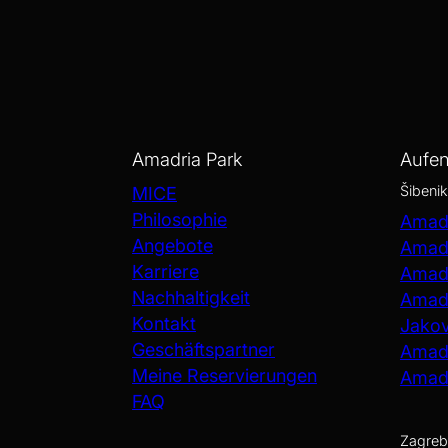
Amadria Park
Aufen
Šibenik
MICE
Philosophie
Amadr
Angebote
Amadr
Karriere
Amadr
Nachhaltigkeit
Amadr
Kontakt
Jako
Geschäftspartner
Amadr
Meine Reservierungen
Amadr
FAQ
Zagreb