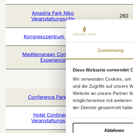
Amadria Park Niko
260
Veranstaltungssäle
Kongresszentrum Šibenik
4000
Zustimmung
Mediterranean Conference
1100
Experience
Diese Webseite verwendet 
Wir verwenden Cookies, um I
und die Zugriffe auf unsere 
Website an unsere Partner fü
Conference Park 25/7
1500
möglicherweise mit weiteren
der Dienste gesammelt habe
Hotel Continental
234
Veranstaltungssäle
Ablehnen