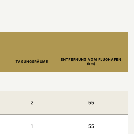
ENTFERNUNG VOM FLUGHAFEN
TAGUNGSRÄUME
T
(km)
2
55
1
55