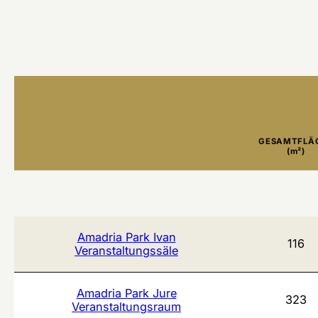
GESAMTFLÄ
(m²)
Amadria Park Ivan
116
Veranstaltungssäle
Amadria Park Jure
323
Veranstaltungsraum