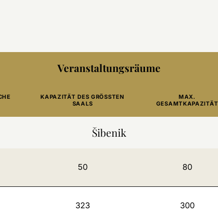
Veranstaltungsräume
CHE
KAPAZITÄT DES GRÖSSTEN
MAX.
SAALS
GESAMTKAPAZITÄ
Šibenik
50
80
323
300