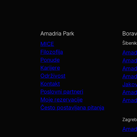
Amadria Park
Bora
Šibenik
MICE
Filozofija
Amadr
Ponude
Amadr
Karijere
Amadr
Održivost
Amadr
Kontakt
Jako
Poslovni partneri
Amadr
Moje rezervacije
Amadr
Često postavljana pitanja
Zagreb
Amadr