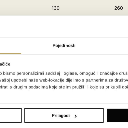
130
260
0
1500
2500
Pojedinosti
180
1000
ačiće
Opatija
bismo personalizirali sadržaj i oglase, omogućili značajke društv
vašoj upotrebi naše web-lokacije dijelimo s partnerima za društv
450
1000
rati s drugim podacima koje ste im pružili ili koje su prikupili do
100
180
Prilagodi
200
230