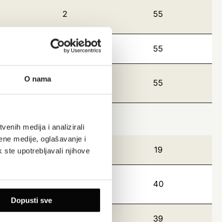
2
55
11
55
O nama
8
55
enih medija i analizirali
ene medije, oglašavanje i
9
19
k ste upotrebljavali njihove
2
40
Dopusti sve
2
39