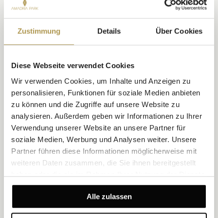
Zustimmung
Details
Über Cookies
Diese Webseite verwendet Cookies
Wir verwenden Cookies, um Inhalte und Anzeigen zu
personalisieren, Funktionen für soziale Medien anbieten
zu können und die Zugriffe auf unsere Website zu
Full Summer Experience
analysieren. Außerdem geben wir Informationen zu Ihrer
Full Summer Experience im Amadria Park Hotel Jure und sichern
Verwendung unserer Website an unsere Partner für
Sie sich 20 % Rabatt für Ihren perfekten Sommerurlaub.
soziale Medien, Werbung und Analysen weiter. Unsere
Partner führen diese Informationen möglicherweise mit
MEHR ENTDECKEN
weiteren Daten zusammen, die Sie ihnen bereitgestellt
haben oder die sie im Rahmen Ihrer Nutzung der Dienste
gesammelt haben.
Alle zulassen