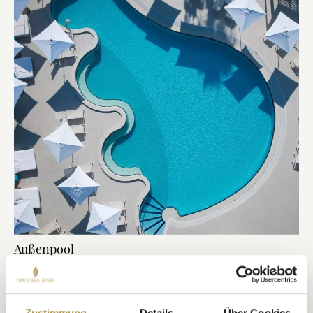
Außenpool
Lassen Sie sich in unserem exklusiven Salzwasser-Außenpool
treiben, der nur Spa-Gästen vorbehalten ist. Mit Unterwasser-
Massagedüsen, sanften Fontänen und schattigen Sonnenliegen
bietet er Raum zum Durchatmen, Regenerieren und vollständigen
Zustimmung
Details
Über Cookies