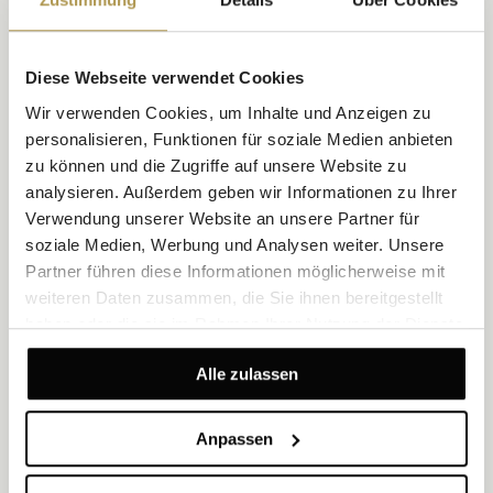
Entspannen an der frischen Luft.
Diese Webseite verwendet Cookies
Wir verwenden Cookies, um Inhalte und Anzeigen zu
personalisieren, Funktionen für soziale Medien anbieten
zu können und die Zugriffe auf unsere Website zu
analysieren. Außerdem geben wir Informationen zu Ihrer
Verwendung unserer Website an unsere Partner für
soziale Medien, Werbung und Analysen weiter. Unsere
Partner führen diese Informationen möglicherweise mit
weiteren Daten zusammen, die Sie ihnen bereitgestellt
Saunawelt
haben oder die sie im Rahmen Ihrer Nutzung der Dienste
gesammelt haben.
Erleben Sie die heilende Kraft der Wärme im Jure Spa in einer 90
Alle zulassen
°C heißen finnischen Sauna, einer 55 °C Bio-Sauna und einer 45
°C Dampfsauna. Zwei der Saunen verfügen über Glaswände mit
Blick auf den Pool und das Sonnendeck und bieten einen
faszinierenden Ausblick auf die Adria.
Anpassen