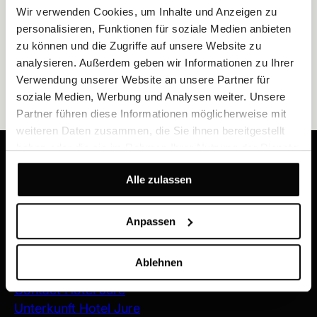
Wir verwenden Cookies, um Inhalte und Anzeigen zu
personalisieren, Funktionen für soziale Medien anbieten
zu können und die Zugriffe auf unsere Website zu
analysieren. Außerdem geben wir Informationen zu Ihrer
Verwendung unserer Website an unsere Partner für
soziale Medien, Werbung und Analysen weiter. Unsere
Partner führen diese Informationen möglicherweise mit
weiteren Daten zusammen, die Sie ihnen bereitgestellt
haben oder die sie im Rahmen Ihrer Nutzung der Dienste
Erhalten Sie unsere neuesten Angebote und
gesammelt haben.
Neuigkeiten
Alle zulassen
JETZT REGISTRIEREN
Anpassen
Ablehnen
Hotel Jure
Contact Hotel Jure
Unterkunft Hotel Jure