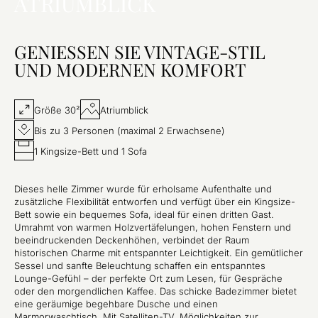
ATRIUMBLICK
GENIESSEN SIE VINTAGE-STIL
UND MODERNEN KOMFORT
Größe 30²
Atriumblick
Bis zu 3 Personen (maximal 2 Erwachsene)
1 Kingsize-Bett und 1 Sofa
Dieses helle Zimmer wurde für erholsame Aufenthalte und
zusätzliche Flexibilität entworfen und verfügt über ein Kingsize-
Bett sowie ein bequemes Sofa, ideal für einen dritten Gast.
Umrahmt von warmen Holzvertäfelungen, hohen Fenstern und
beeindruckenden Deckenhöhen, verbindet der Raum
historischen Charme mit entspannter Leichtigkeit. Ein gemütlicher
Sessel und sanfte Beleuchtung schaffen ein entspanntes
Lounge-Gefühl – der perfekte Ort zum Lesen, für Gespräche
oder den morgendlichen Kaffee. Das schicke Badezimmer bietet
eine geräumige begehbare Dusche und einen
Marmorwaschtisch. Mit Satelliten-TV, Möglichkeiten zur