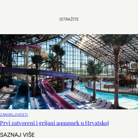
ISTRAŽITE
ZANIMLJIVOSTI
Prvi zatvoreni i grijani aquapark u Hrvatskoj
Prvi zatvoreni i grijani aquapark u Hrvat
SAZNAJ VIŠE