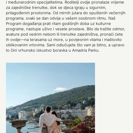
i međunarodnim specijalitetima. Roditelji ovdje pronalaze vrijeme
za zajedničke trenutke, dok se djeca igraju u sigurnim,
prilagođenim prostorima. Od mirnih jutara do opuštenih večernjih
programa, svaki se dan odvija u vašem osobnom ritmu. Naš
Program događanja prati ritam godišnjih doba uz kulturne
programe, nastupe uživo i vesele proslave. Bilo da tražite odmor,
avature pod vedrim nebom ili trenutke zajedništva, pronaći ćete
ih ovdje—na terasama uz more, u povijesnim vilama i maštovito
oblikovanim vrtovima. Sami odlučujete što vam je bitno, a upravo
to čini vrhunsko iskustvo boravka u Amadria Parku.