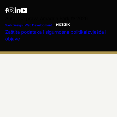
Autorska prava Amadria Park © 2026
Web Design
&
Web Development
by
Zaštita podataka i sigurnosna politika
Izvješća i
objave