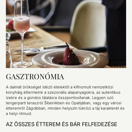
GASZTRONÓMIA
A dalmát örökséget idéző ételektől a kifinomult nemzetközi
konyháig éttermeink a szezonális alapanyagokra, az autentikus
ízekre és a gondos tálalásra összpontosítanak. Legyen szó
tengerparti teraszról Šibenikben és Opatijában, vagy egy városi
étteremről Zágrábban, minden helyszín tükrözi a táj karakterét és
a helyi ritmust.
AZ ÖSSZES ÉTTEREM ÉS BÁR FELFEDEZÉSE