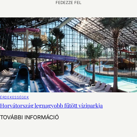
FEDEZZE FEL
ÉRDEKESSÉGEK
Horvátország legnagyobb fűtött víziparkja
Horvátország legnagyobb fűtöt
TOVÁBBI INFORMÁCIÓ