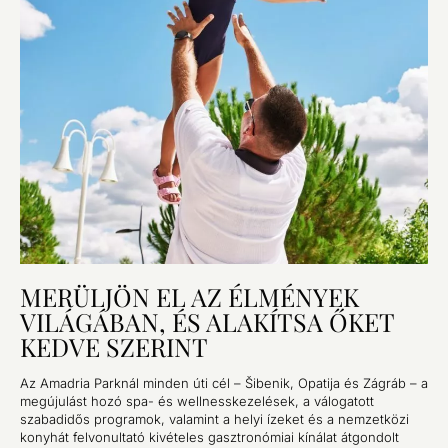
MERÜLJÖN EL AZ ÉLMÉNYEK
VILÁGÁBAN, ÉS ALAKÍTSA ŐKET
KEDVE SZERINT
Az Amadria Parknál minden úti cél – Šibenik, Opatija és Zágráb – a
megújulást hozó spa- és wellnesskezelések, a válogatott
szabadidős programok, valamint a helyi ízeket és a nemzetközi
konyhát felvonultató kivételes gasztronómiai kínálat átgondolt