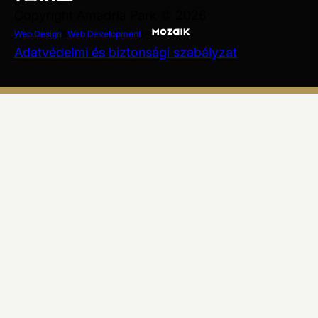
Copyright Amadria Park © 2026
Web Design
&
Web Development
by
Adatvédelmi és biztonsági szabályzat