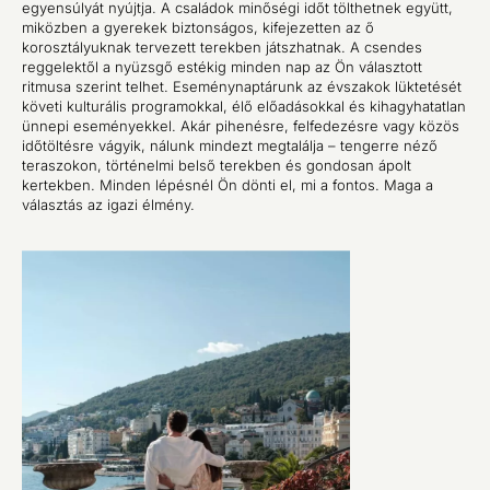
egyensúlyát nyújtja. A családok minőségi időt tölthetnek együtt,
miközben a gyerekek biztonságos, kifejezetten az ő
korosztályuknak tervezett terekben játszhatnak. A csendes
reggelektől a nyüzsgő estékig minden nap az Ön választott
ritmusa szerint telhet. Eseménynaptárunk az évszakok lüktetését
követi kulturális programokkal, élő előadásokkal és kihagyhatatlan
ünnepi eseményekkel. Akár pihenésre, felfedezésre vagy közös
időtöltésre vágyik, nálunk mindezt megtalálja – tengerre néző
teraszokon, történelmi belső terekben és gondosan ápolt
kertekben. Minden lépésnél Ön dönti el, mi a fontos. Maga a
választás az igazi élmény.