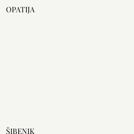
OPATIJA
Hol parkolhatok az Amadria Park hotelekben?
Engedélyezettek háziállatok az Amadria Park
hotelekben?
Biztosítanak spa- és uszodai szolgáltatásokat?
Van saját strandjuk?
Szerveznek transzfereket?
ŠIBENIK