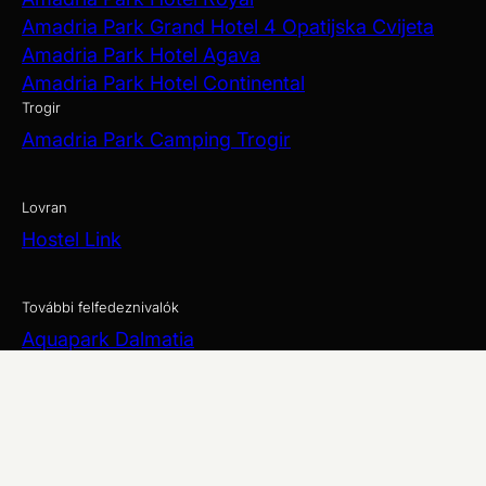
Amadria Park Grand Hotel 4 Opatijska Cvijeta
Amadria Park Hotel Agava
Amadria Park Hotel Continental
Trogir
Amadria Park Camping Trogir
Lovran
Hostel Link
További felfedeznivalók
Aquapark Dalmatia
Amadria Yacht Marines