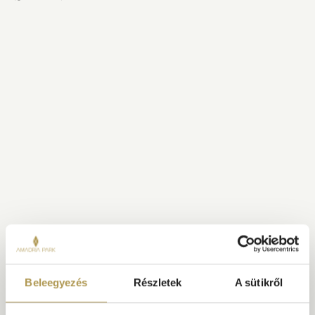
Hol parkolhatnak a szállóvendégek, és
lehetséges-e parkolóhelyet foglalni?
Milyen Amadria Park szolgáltatások érhetők el
a napi látogatók számára?
Megengedett-e háziállatok behozatala az
Amadria Parkba?
Hogyan foglalhatok asztalt ebédre vagy
vacsorára a Dalmatian Ethno Village-ben?
Milyen napágyak használhatók az Amadria
Park területén, és lehet-e foglalni?
Beleegyezés
Részletek
A sütikről
ZÁGRÁB