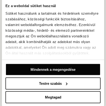
Ez a weboldal sütiket használ
Hol tudok parkolni, és mennyibe kerül?
Sütiket használunk a tartalmak és hirdetések személyre
szabásához, közösségi funkciók biztosításához,
Hol állhatnak meg a buszok a szálloda előtt?
valamint weboldalforgalmunk elemzéséhez. Ezenkívül
közösségi média-, hirdető- és elemező partnereinkkel
megosztjuk az Ön weboldalhasználatra vonatkozó
Reggeli lehetőségek
adatait, akik kombinálhatják az adatokat más olyan
adatokkal, amelyeket Ön adott meg számukra vagy az
Hogyan működik a vacsora, és mennyibe kerül
Ön által használt más szolgáltatásokból gyűjtöttek.
személyenként?
Cégünk a városközpont közelében található,
Mindennek a megengedése
rendelkeznek helyszínnel kisebb üzleti
megbeszélésekhez?
Testre szabás
Milyen messze van a Hotel Capital a
repülőtértől, és hogyan lehet a legkönnyebben
Megtagad
odajutni?