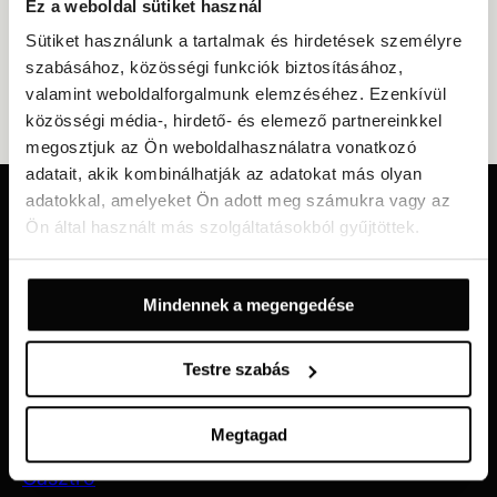
Ez a weboldal sütiket használ
Sütiket használunk a tartalmak és hirdetések személyre
szabásához, közösségi funkciók biztosításához,
valamint weboldalforgalmunk elemzéséhez. Ezenkívül
közösségi média-, hirdető- és elemező partnereinkkel
megosztjuk az Ön weboldalhasználatra vonatkozó
adatait, akik kombinálhatják az adatokat más olyan
adatokkal, amelyeket Ön adott meg számukra vagy az
Kapja meg legújabb ajánlatainkat és híreinket
Ön által használt más szolgáltatásokból gyűjtöttek.
REGISZTRÁLJON MOST
Mindennek a megengedése
Hotel Agava
Testre szabás
Kapcsolat
Szállás
Megtagad
Ajánlatok
Gasztro